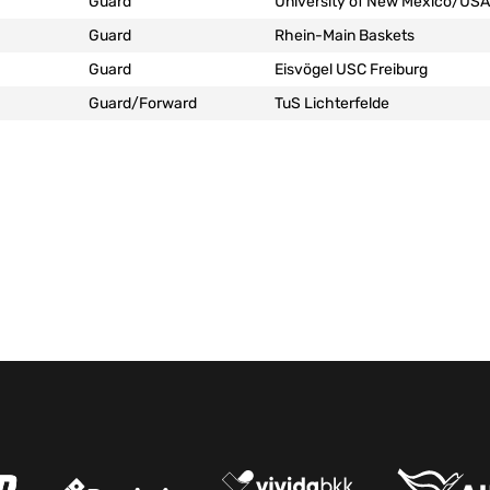
Guard
University of New Mexico/USA
Guard
Rhein-Main Baskets
Guard
Eisvögel USC Freiburg
Guard/Forward
TuS Lichterfelde