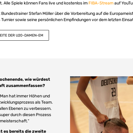
 Alle Spiele können Fans live und kostenlos im
FIBA-Stream
auf YouTu
t Bundestrainer Stefan Möller über die Vorbereitung auf die Europameist
Turnier sowie seine persönlichen Empfindungen vor dem letzten Einsat
SEITE DER U20-DAMEN-EM
 Wochenende, wie würdest
haft zusammenfassen?
t. Man hat immer Höhen und
ntwicklungsprozess als Team.
 allen Ebenen zu verbessern.
l super durch diesen Prozess
pameisterschaft.“
t es bereits die zweite