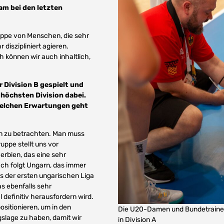
m bei den letzten
uppe von Menschen, die sehr
diszipliniert agieren.
h können wir auch inhaltlich,
r Division B gespielt und
r höchsten Division dabei.
 welchen Erwartungen geht
eln zu betrachten. Man muss
uppe stellt uns vor
erbien, das eine sehr
ach folgt Ungarn, das immer
aus der ersten ungarischen Liga
as ebenfalls sehr
definitiv herausfordern wird.
sitionieren, um in den
Die U20-Damen und Bundetrainer 
slage zu haben, damit wir
in Division A