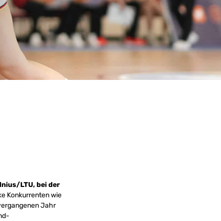
nius/LTU, bei der
ke Konkurrenten wie
m vergangenen Jahr
nd-