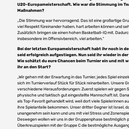
U20-Europameisterschaft. Wie war die Stimmung im Tea
Maßnahmen?
„Die Stimmung war hervorragend. Das ist eine großartige Gr
viel Respekt füreinander haben, hart arbeiten können und sehr 
Zusätzlich bringen sie einen hohen Basketball-IQ mit. Dadurc
insbesondere im Offensivbereich, viel arbeiten.“
Bei der letzten Europameisterschaft habt ihr noch in de
seid erfolgreich aufgestiegen. Nun seid ihr wieder in de
Wie schätzt du eure Chancen beim Turnier ein und mit
ihr an den Start?
„Wir gehen mit der Erwartung in das Turnier, jedes Spiel einz
sich im Turnierverlauf Stück für Stück reinarbeiten. Unsere Gr
verschiedene Herausforderungen: Zuerst spielen wir gegen S
physische und taktisch gut eingestellte Mannschaft ist. Dan
als Top-Favorit gehandelt wird, weil dort viele Spielerinnen 
ihre Spielanteile bekommen. Unser dritter Gegner ist Israel, d
unangenehm sein kann und uns mit viel Stress und Zonenspiel 
Deswegen wollen wir uns in der Gruppenphase bestmöglich po
Überkreuzspielen mit der Gruppe C die bestmögliche Ausgang