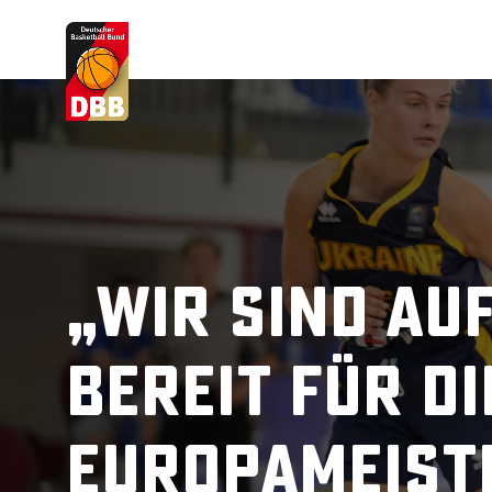
Suchvorschläge
Lorem Ipsum
Dolor Sit
Amet Valputo
„Wir sind auf
bereit für di
Europameist