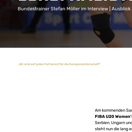
Bundestrainer Stefan Möller im Interview | Ausbli
„Wir sind auf jeden Fall bereit für die Europameisterschaft“
Am kommenden Samst
FIBA U20 Women’
Serbien, Ungarn und
steht nun die lang