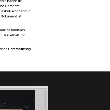
rlin haben die
t und Momente
roBasket-Wochen für
s Dokument ist
 ganz besonderes
er Basketball und
ssen Unterstützung