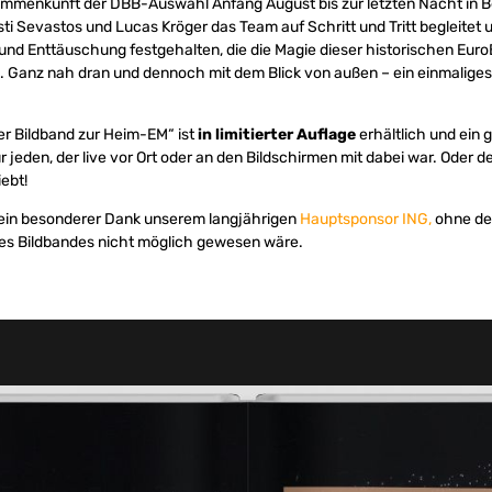
ammenkunft der DBB-Auswahl Anfang August bis zur letzten Nacht in Be
i Sevastos und Lucas Kröger das Team auf Schritt und Tritt begleite
und Enttäuschung festgehalten, die die Magie dieser historischen Eu
. Ganz nah dran und dennoch mit dem Blick von außen – ein einmalige
Der Bildband zur Heim-EM“ ist
in limitierter Auflage
erhältlich und ein
 jeden, der live vor Ort oder an den Bildschirmen mit dabei war. Oder d
iebt!
lt ein besonderer Dank unserem langjährigen
Hauptsponsor ING,
ohne de
es Bildbandes nicht möglich gewesen wäre.