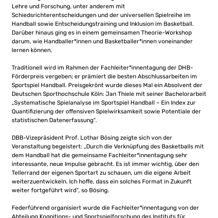
Lehre und Forschung, unter anderem mit
Schiedsrichterentscheidungen und der universellen Spielreihe im
Handball sowie Entscheidungstraining und Inklusion im Basketball.
Darüber hinaus ging es in einem gemeinsamen Theorie-Workshop
darum, wie Handballer*innen und Basketballer*innen voneinander
lernen können.
Traditionell wird im Rahmen der Fachleiter*innentagung der DHB-
Förderpreis vergeben; er prämiert die besten Abschlussarbeiten im
Sportspiel Handball. Preisgekrönt wurde dieses Mal ein Absolvent der
Deutschen Sporthochschule Köln: Jan Thiele mit seiner Bachelorarbeit
„Systematische Spielanalyse im Sportspiel Handball – Ein Index zur
Quantifizierung der offensiven Spielwirksamkeit sowie Potentiale der
statistischen Datenerfassung“.
DBB-Vizepräsident Prof. Lothar Bösing zeigte sich von der
Veranstaltung begeistert: „Durch die Verknüpfung des Basketballs mit
dem Handball hat die gemeinsame Fachleiter*innentagung sehr
interessante, neue Impulse gebracht. Es ist immer wichtig, über den
Tellerrand der eigenen Sportart zu schauen, um die eigene Arbeit
weiterzuentwickeln. Ich hoffe, dass ein solches Format in Zukunft
weiter fortgeführt wird“, so Bösing.
Federführend organisiert wurde die Fachleiter*innentagung von der
Abteilung Kognitions- und Sportspielforschung des Instituts für