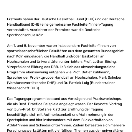
Erstmals haben der Deutsche Basketball Bund (DBB) und der Deutsche
Handballbund (DHB) eine gemeinsame Fachleiter*innen-Tagung
veranstaltet. Ausrichter der Premiere war die Deutsche
Sporthochschule Köln.
Am 7. und 8. November waren insbesondere Fachleiter*innen von
sportwissenschaftlichen Fakultäten aus dem gesamten Bundesgebiet
nach Köln eingeladen, die Handball und/oder Basketball an
Hochschulen und Universitäten unterrichten. Prof. Lothar Bösing,
Vizepräsident Bildung des DBB, ließ sich das abwechslungsreiche
Programm ebensowenig entgehen wie Prof. Detlef Kuhlmann,
Sprecher der Projektgruppe Handball an Hochschulen, Mark Schober
(Vorstandsvorsitzender DHB) und Dr. Patrick Luig (Bundestrainer
Wissenschaft DHB).
Das Tagungsprogramm bestand aus Vorträgen und Praxisworkshops,
die als Best-Practice Beispiele angelegt waren. Der Keynote-Vortrag
von Jun.-Prof. Dr. Stefanie Klatt zur Eröffnung der Tagung
beschäftigte sich mit Aufmerksamkeit und Wahrnehmung in den
Sportspielen und hier insbesondere mit dem Blickverhalten von
Athlet*innen und Schiedsrichter*innen. Zudem befassten sich mehrere
Forschungswerkstätten mit vielfältigen Themen aus der universitären