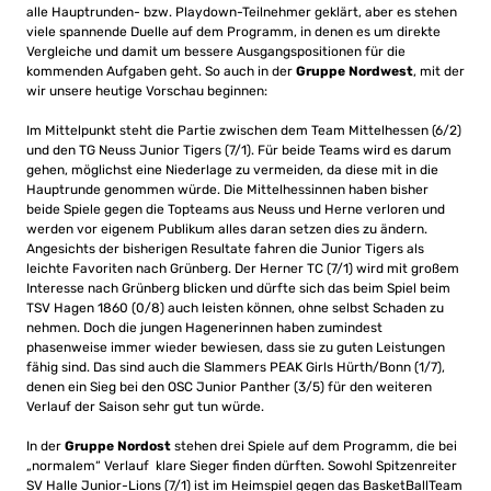
alle Hauptrunden- bzw. Playdown-Teilnehmer geklärt, aber es stehen
viele spannende Duelle auf dem Programm, in denen es um direkte
Vergleiche und damit um bessere Ausgangspositionen für die
kommenden Aufgaben geht. So auch in der
Gruppe Nordwest
, mit der
wir unsere heutige Vorschau beginnen:
Im Mittelpunkt steht die Partie zwischen dem Team Mittelhessen (6/2)
und den TG Neuss Junior Tigers (7/1). Für beide Teams wird es darum
gehen, möglichst eine Niederlage zu vermeiden, da diese mit in die
Hauptrunde genommen würde. Die Mittelhessinnen haben bisher
beide Spiele gegen die Topteams aus Neuss und Herne verloren und
werden vor eigenem Publikum alles daran setzen dies zu ändern.
Angesichts der bisherigen Resultate fahren die Junior Tigers als
leichte Favoriten nach Grünberg. Der Herner TC (7/1) wird mit großem
Interesse nach Grünberg blicken und dürfte sich das beim Spiel beim
TSV Hagen 1860 (0/8) auch leisten können, ohne selbst Schaden zu
nehmen. Doch die jungen Hagenerinnen haben zumindest
phasenweise immer wieder bewiesen, dass sie zu guten Leistungen
fähig sind. Das sind auch die Slammers PEAK Girls Hürth/Bonn (1/7),
denen ein Sieg bei den OSC Junior Panther (3/5) für den weiteren
Verlauf der Saison sehr gut tun würde.
In der
Gruppe Nordost
stehen drei Spiele auf dem Programm, die bei
„normalem“ Verlauf klare Sieger finden dürften. Sowohl Spitzenreiter
SV Halle Junior-Lions (7/1) ist im Heimspiel gegen das BasketBallTeam