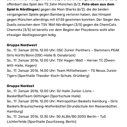
offenbart das Spiel des TS Jahn München (6/2,
Foto oben aus dem
Spiel in Nördlingen
) gegen die Main Sharks (6/2), die die beiden
vergangenen Spiele gegen Bamberg verloren haben, das Hinspiel
gegen München allerdings mit 67:55 gewinnen konnten. Der Sieger des
Duells zwischen dem TSV 1861 Nördlingen (3/5) gegen die ChemCats
Chemnitz (3/5) ist bereits vor dem Beginn der Playdowns wohl aller
etwaiger Abstiegssorgen ledig.
Gruppe Nordwest
So., 17. Januar 2016, 12.00 Uhr: OSC Junior Panthers – Slammers PEAK
Girls Hürth/Bonn (OSC-Halle B, Osnabrück)
So., 17. Januar 2016, 12.00 Uhr: TSV Hagen 1860 – Herner TC (Öwen-
Witt-Halle, Hagen)
So., 17. Januar 2016, 14.00 Uhr: Team Mittelhessen – TG Neuss Junior
Tigers (Sporthalle Theodor-Koch-Schule, Grünberg)
Gruppe Nordost
So., 17. Januar 2016, 12.00 Uhr: SV Halle Junior-Lions –
BasketBallTeam Göttingen (Sportschule Halle)
So., 17. Januar 2016, 12.00 Uhr: Metropolitan Baskets Hamburg – Girls
Baskets Braunschweig-Wolfenbüttel (Grundschule Am Reesenbüttel,
Hamburg)
So., 17. Januar 2016, 12.30 Uhr: SG ALBA/BG 2000 Berlin – TuS
Lichterfelde (Sporthalle Zauritzweg, Berlin)