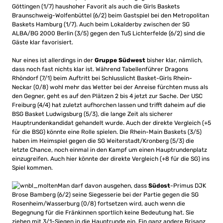
Göttingen (1/7) haushoher Favorit als auch die Girls Baskets
Braunschweig-Wolfenbüttel (6/2) beim Gastspiel bei den Metropolitan
Baskets Hamburg (1/7). Auch beim Lokalderby zwischen der SG
ALBA/BG 2000 Berlin (3/5) gegen den TuS Lichterfelde (6/2) sind die
Gäste klar favorisiert.
Nur eines ist allerdings in der
Gruppe Südwest
bisher klar, nämlich,
dass noch fast nichts klar ist. Während Tabellenführer Dragons
Rhöndorf (7/1) beim Auftritt bei Schlusslicht Basket-Girls Rhein-
Neckar (0/8) wohl mehr das Wetter bei der Anreise fürchten muss als
den Gegner, geht es auf den Plätzen 2 bis 4 jetzt zur Sache. Der USC
Freiburg (4/4) hat zuletzt aufhorchen lassen und trifft daheim auf die
BSG Basket Ludwigsburg (5/3), die lange Zeit als sicherer
Hauptrundenkandidat gehandelt wurde. Auch der direkte Vergleich (+5
für die BSG) könnte eine Rolle spielen. Die Rhein-Main Baskets (3/5)
haben im Heimspiel gegen die SG Weiterstadt/Kronberg (5/3) die
letzte Chance, noch einmal in den Kampf um einen Hauptrundenplatz
einzugreifen. Auch hier könnte der direkte Vergleich (+8 für die SG) ins
Spiel kommen.
Man darf davon ausgehen, dass
Südost
-Primus DJK
Brose Bamberg (6/2) seine Siegesserie bei der Partie gegen die SG
Rosenheim/Wasserburg (0/8) fortsetzen wird, auch wenn die
Begegnung für die Fränkinnen sportlich keine Bedeutung hat. Sie
ziehen mit 3/1-Siegen in die Hauptrunde ein. Ein ganz andere Brisanz