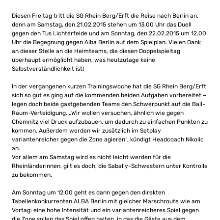
Diesen Freitag tritt die SG Rhein Berg/Erft die Reise nach Berlin an,
denn am Samstag, den 21.02.2015 stehen um 13.00 Uhr das Duell
gegen den Tus Lichterfelde und am Sonntag, den 22.02.2015 um 12.00
Uhr die Begegnung gegen Alba Berlin auf dem Spielplan. Vielen Dank
an dieser Stelle an die Heimteams, die diesen Doppelspieltag
überhaupt ermöglicht haben, was heutzutage keine
Selbstverständlichkeit ist!
In der vergangenen kurzen Trainingswoche hat die SG Rhein Berg/Erft
sich so gut es ging auf die kommenden beiden Aufgaben vorbereitet –
legen doch beide gastgebenden Teams den Schwerpunkt auf die Ball-
Raum-Verteidigung. „Wir wollen versuchen, ähnlich wie gegen
Chemnitz viel Druck aufzubauen, um dadurch zu einfachen Punkten zu
kommen. Außerdem werden wir zusätzlich im Setplay
variantenreicher gegen die Zone agieren“, kündigt Headcoach Nikolic
an.
Vor allem am Samstag wird es nicht leicht werden für die
Rheinländerinnen, gilt es doch, die Sabally-Schwestern unter Kontrolle
zu bekommen.
Am Sonntag um 12:00 geht es dann gegen den direkten
Tabellenkonkurrenten ALBA Berlin mit gleicher Marschroute wie am
Vortag: eine hohe Intensität und ein variantenreicheres Spiel gegen
die Zone sollen das Spiel offen halten, in das die Gäste aus dem