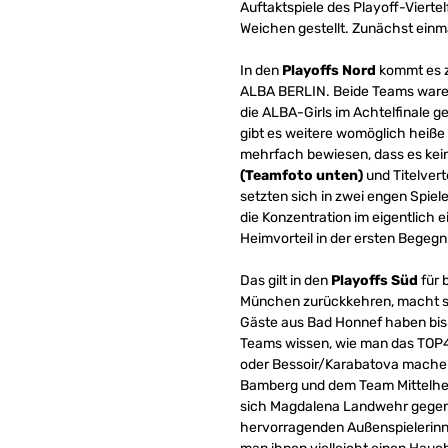
Auftaktspiele des Playoff-Vierte
Weichen gestellt. Zunächst einm
In den
Playoffs Nord
kommt es z
ALBA BERLIN. Beide Teams waren 
die ALBA-Girls im Achtelfinale g
gibt es weitere womöglich heiße D
mehrfach bewiesen, dass es kein
(Teamfoto unten)
und Titelver
setzten sich in zwei engen Spie
die Konzentration im eigentlich e
Heimvorteil in der ersten Begegn
Das gilt in den
Playoffs Süd
für 
München zurückkehren, macht sie
Gäste aus Bad Honnef haben bishe
Teams wissen, wie man das TOP4
oder Bessoir/Karabatova machen
Bamberg und dem Team Mittelhes
sich Magdalena Landwehr gegen d
hervorragenden Außenspielerinne