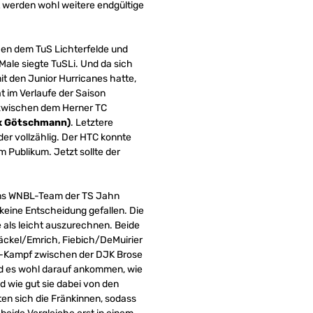
lt werden wohl weitere endgültige
hen dem TuS Lichterfelde und
ale siegte TuSLi. Und da sich
it den Junior Hurricanes hatte,
at im Verlaufe der Saison
 zwischen dem Herner TC
x Götschmann)
. Letztere
er vollzählig. Der HTC konnte
m Publikum. Jetzt sollte der
h ins WNBL-Team der TS Jahn
eine Entscheidung gefallen. Die
 als leicht auszurechnen. Beide
äckel/Emrich, Fiebich/DeMuirier
P4-Kampf zwischen der DJK Brose
d es wohl darauf ankommen, wie
 wie gut sie dabei von den
en sich die Fränkinnen, sodass