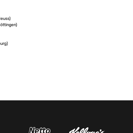
Neuss)
Göttingen)
urg)