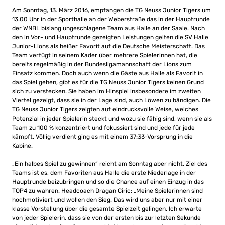
Am Sonntag, 13. März 2016, empfangen die TG Neuss Junior Tigers um
13.00 Uhr in der Sporthalle an der Weberstraße das in der Hauptrunde
der WNBL bislang ungeschlagene Team aus Halle an der Saale. Nach
den in Vor- und Hauptrunde gezeigten Leistungen gelten die SV Halle
Junior-Lions als heißer Favorit auf die Deutsche Meisterschaft. Das
Team verfügt in seinem Kader über mehrere Spielerinnen hat, die
bereits regelmäßig in der Bundesligamannschaft der Lions zum
Einsatz kommen. Doch auch wenn die Gäste aus Halle als Favorit in
das Spiel gehen, gibt es für die TG Neuss Junior Tigers keinen Grund
sich zu verstecken. Sie haben im Hinspiel insbesondere im zweiten
Viertel gezeigt, dass sie in der Lage sind, auch Löwen zu bändigen. Die
TG Neuss Junior Tigers zeigten auf eindrucksvolle Weise, welches
Potenzial in jeder Spielerin steckt und wozu sie fähig sind, wenn sie als
Team zu 100 % konzentriert und fokussiert sind und jede für jede
kämpft. Völlig verdient ging es mit einem 37:33-Vorsprung in die
Kabine.
„Ein halbes Spiel zu gewinnen“ reicht am Sonntag aber nicht. Ziel des
Teams ist es, dem Favoriten aus Halle die erste Niederlage in der
Hauptrunde beizubringen und so die Chance auf einen Einzug in das
TOP4 zu wahren. Headcoach Dragan Ciric: „Meine Spielerinnen sind
hochmotiviert und wollen den Sieg. Das wird uns aber nur mit einer
klasse Vorstellung über die gesamte Spielzeit gelingen. Ich erwarte
von jeder Spielerin, dass sie von der ersten bis zur letzten Sekunde