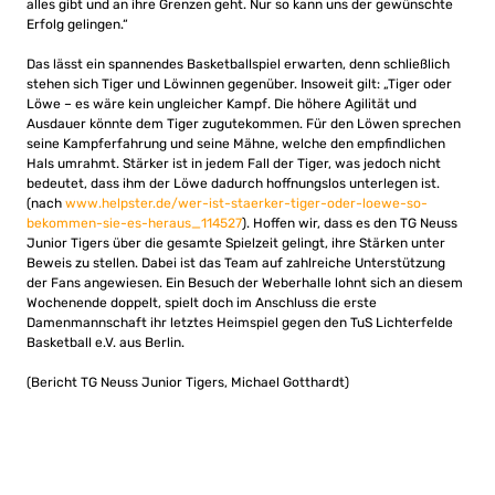
alles gibt und an ihre Grenzen geht. Nur so kann uns der gewünschte
Erfolg gelingen.“
Das lässt ein spannendes Basketballspiel erwarten, denn schließlich
stehen sich Tiger und Löwinnen gegenüber. Insoweit gilt: „Tiger oder
Löwe – es wäre kein ungleicher Kampf. Die höhere Agilität und
Ausdauer könnte dem Tiger zugutekommen. Für den Löwen sprechen
seine Kampferfahrung und seine Mähne, welche den empfindlichen
Hals umrahmt. Stärker ist in jedem Fall der Tiger, was jedoch nicht
bedeutet, dass ihm der Löwe dadurch hoffnungslos unterlegen ist.
(nach
www.helpster.de/wer-ist-staerker-tiger-oder-loewe-so-
bekommen-sie-es-heraus_114527
). Hoffen wir, dass es den TG Neuss
Junior Tigers über die gesamte Spielzeit gelingt, ihre Stärken unter
Beweis zu stellen. Dabei ist das Team auf zahlreiche Unterstützung
der Fans angewiesen. Ein Besuch der Weberhalle lohnt sich an diesem
Wochenende doppelt, spielt doch im Anschluss die erste
Damenmannschaft ihr letztes Heimspiel gegen den TuS Lichterfelde
Basketball e.V. aus Berlin.
(Bericht TG Neuss Junior Tigers, Michael Gotthardt)