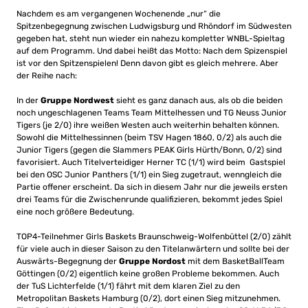
Nachdem es am vergangenen Wochenende „nur“ die
Spitzenbegegnung zwischen Ludwigsburg und Rhöndorf im Südwesten
gegeben hat, steht nun wieder ein nahezu kompletter WNBL-Spieltag
auf dem Programm. Und dabei heißt das Motto: Nach dem Spizenspiel
ist vor den Spitzenspielen! Denn davon gibt es gleich mehrere. Aber
der Reihe nach:
In der
Gruppe Nordwest
sieht es ganz danach aus, als ob die beiden
noch ungeschlagenen Teams Team Mittelhessen und TG Neuss Junior
Tigers (je 2/0) ihre weißen Westen auch weiterhin behalten können.
Sowohl die Mittelhessinnen (beim TSV Hagen 1860, 0/2) als auch die
Junior Tigers (gegen die Slammers PEAK Girls Hürth/Bonn, 0/2) sind
favorisiert. Auch Titelverteidiger Herner TC (1/1) wird beim Gastspiel
bei den OSC Junior Panthers (1/1) ein Sieg zugetraut, wenngleich die
Partie offener erscheint. Da sich in diesem Jahr nur die jeweils ersten
drei Teams für die Zwischenrunde qualifizieren, bekommt jedes Spiel
eine noch größere Bedeutung.
TOP4-Teilnehmer Girls Baskets Braunschweig-Wolfenbüttel (2/0) zählt
für viele auch in dieser Saison zu den Titelanwärtern und sollte bei der
Auswärts-Begegnung der
Gruppe Nordost
mit dem BasketBallTeam
Göttingen (0/2) eigentlich keine großen Probleme bekommen. Auch
der TuS Lichterfelde (1/1) fährt mit dem klaren Ziel zu den
Metropolitan Baskets Hamburg (0/2), dort einen Sieg mitzunehmen.