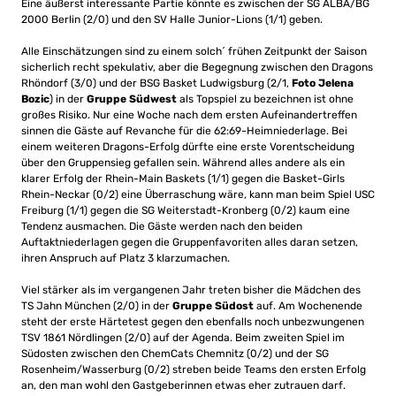
Eine äußerst interessante Partie könnte es zwischen der SG ALBA/BG
2000 Berlin (2/0) und den SV Halle Junior-Lions (1/1) geben.
Alle Einschätzungen sind zu einem solch´ frühen Zeitpunkt der Saison
sicherlich recht spekulativ, aber die Begegnung zwischen den Dragons
Rhöndorf (3/0) und der BSG Basket Ludwigsburg (2/1,
Foto Jelena
Bozic
) in der
Gruppe Südwest
als Topspiel zu bezeichnen ist ohne
großes Risiko. Nur eine Woche nach dem ersten Aufeinandertreffen
sinnen die Gäste auf Revanche für die 62:69-Heimniederlage. Bei
einem weiteren Dragons-Erfolg dürfte eine erste Vorentscheidung
über den Gruppensieg gefallen sein. Während alles andere als ein
klarer Erfolg der Rhein-Main Baskets (1/1) gegen die Basket-Girls
Rhein-Neckar (0/2) eine Überraschung wäre, kann man beim Spiel USC
Freiburg (1/1) gegen die SG Weiterstadt-Kronberg (0/2) kaum eine
Tendenz ausmachen. Die Gäste werden nach den beiden
Auftaktniederlagen gegen die Gruppenfavoriten alles daran setzen,
ihren Anspruch auf Platz 3 klarzumachen.
Viel stärker als im vergangenen Jahr treten bisher die Mädchen des
TS Jahn München (2/0) in der
Gruppe Südost
auf. Am Wochenende
steht der erste Härtetest gegen den ebenfalls noch unbezwungenen
TSV 1861 Nördlingen (2/0) auf der Agenda. Beim zweiten Spiel im
Südosten zwischen den ChemCats Chemnitz (0/2) und der SG
Rosenheim/Wasserburg (0/2) streben beide Teams den ersten Erfolg
an, den man wohl den Gastgeberinnen etwas eher zutrauen darf.