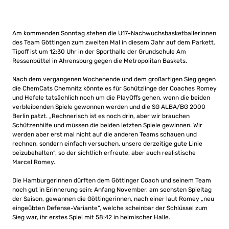
Am kommenden Sonntag stehen die U17-Nachwuchsbasketballerinnen
des Team Göttingen zum zweiten Mal in diesem Jahr auf dem Parkett.
Tipoff ist um 12:30 Uhr in der Sporthalle der Grundschule Am
Ressenbüttel in Ahrensburg gegen die Metropolitan Baskets.
Nach dem vergangenen Wochenende und dem großartigen Sieg gegen
die ChemCats Chemnitz könnte es für Schützlinge der Coaches Romey
und Hefele tatsächlich noch um die PlayOffs gehen, wenn die beiden
verbleibenden Spiele gewonnen werden und die SG ALBA/BG 2000
Berlin patzt. „Rechnerisch ist es noch drin, aber wir brauchen
Schützenhilfe und müssen die beiden letzten Spiele gewinnen. Wir
werden aber erst mal nicht auf die anderen Teams schauen und
rechnen, sondern einfach versuchen, unsere derzeitige gute Linie
beizubehalten“, so der sichtlich erfreute, aber auch realistische
Marcel Romey.
Die Hamburgerinnen dürften dem Göttinger Coach und seinem Team
noch gut in Erinnerung sein: Anfang November, am sechsten Spieltag
der Saison, gewannen die Göttingerinnen, nach einer laut Romey „neu
eingeübten Defense-Variante“, welche scheinbar der Schlüssel zum
Sieg war, ihr erstes Spiel mit 58:42 in heimischer Halle.