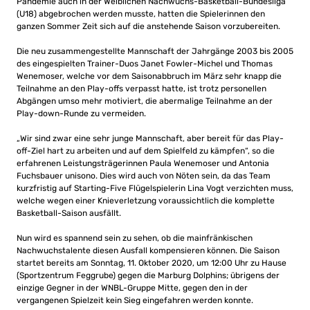
Pandemie auch in der Weiblichen Nachwuchs-Basketball-Bundesliga
(U18) abgebrochen werden musste, hatten die Spielerinnen den
ganzen Sommer Zeit sich auf die anstehende Saison vorzubereiten.
Die neu zusammengestellte Mannschaft der Jahrgänge 2003 bis 2005
des eingespielten Trainer-Duos Janet Fowler-Michel und Thomas
Wenemoser, welche vor dem Saisonabbruch im März sehr knapp die
Teilnahme an den Play-offs verpasst hatte, ist trotz personellen
Abgängen umso mehr motiviert, die abermalige Teilnahme an der
Play-down-Runde zu vermeiden.
„Wir sind zwar eine sehr junge Mannschaft, aber bereit für das Play-
off-Ziel hart zu arbeiten und auf dem Spielfeld zu kämpfen“, so die
erfahrenen Leistungsträgerinnen Paula Wenemoser und Antonia
Fuchsbauer unisono. Dies wird auch von Nöten sein, da das Team
kurzfristig auf Starting-Five Flügelspielerin Lina Vogt verzichten muss,
welche wegen einer Knieverletzung voraussichtlich die komplette
Basketball-Saison ausfällt.
Nun wird es spannend sein zu sehen, ob die mainfränkischen
Nachwuchstalente diesen Ausfall kompensieren können. Die Saison
startet bereits am Sonntag, 11. Oktober 2020, um 12:00 Uhr zu Hause
(Sportzentrum Feggrube) gegen die Marburg Dolphins; übrigens der
einzige Gegner in der WNBL-Gruppe Mitte, gegen den in der
vergangenen Spielzeit kein Sieg eingefahren werden konnte.