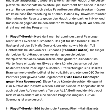
Rückspiel ausgetragen, wobei die jeweils nach der Hauptrunde besser
platzierte Mannschaft im zweiten Spiel Heimrecht hat. Schon in dieser
ersten Runde werden sich einige Favoriten gewaltig strecken müssen,
um keine böse Überraschung zu erleben. In den Play-Downs wird unter
Übernahme der Resultate gegen den Hauptrundenpartner in Hin- und
Rückspielen gegen die beiden anderen Vertreter gespielt. Wir schauen
direkt mal rein ins Programm:
Im
Playoff-Bereich Nord
darf man bei zumindest zwei Paarungen
recht klare Favoriten ausmachen. Das gilt für den Herner TC beim
Gastspiel bei den SV Halle Junior-Lions ebenso wie für den TuS
Lichterfelde bei den Junior Hurricanes
(Teamfoto unten)
. Die Sieger
der beiden Nord-Hauptrunden werden gegen die beiden
Viertplatzierten alles daran setzen, ohne größeren „Schaden“ ins
Viertelfinale einzuziehen. Etwas anders könnte das schon bei den
beiden weiteren Paarungen aussehen. Titelverteidiger Girls Baskets
Braunschweig-Wolfenbüttel ist bei vollzählig antretenden OSC Junior
Panthers ganz gewiss nicht ungefährdet
(Foto Emma Eichmeyer
gegen Nina Rosemeyer)
. Diese Partie könnte ein echter Höhepunkt
zum Auftakt der Playoffs werden. Und wir bleiben im Konjunktiv, denn
auch bei dem Aufeinandertreffen von ALBA Berlin und den Metropol
Girls ist alles andere als eine sichere Prognose möglich. Für viel
Spannung ist also gesorgt.
Im
Playoff-Bereich Süd
beginnt die Paarung Rhein-Main Baskets