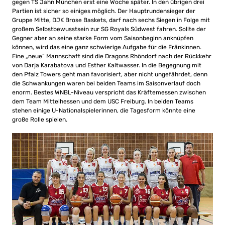
gegen TS Jahn München erst eine Woche später. In den übrigen drei
Partien ist sicher so einiges möglich. Der Hauptrundensieger der
Gruppe Mitte, DJK Brose Baskets, darf nach sechs Siegen in Folge mit
großem Selbstbewusstsein zur SG Royals Südwest fahren. Sollte der
Gegner aber an seine starke Form vom Saisonbeginn anknüpfen
können, wird das eine ganz schwierige Aufgabe für die Fränkinnen.
Eine „neue“ Mannschaft sind die Dragons Rhöndorf nach der Rückkehr
von Darja Karabatova und Esther Kaltwasser. In die Begegnung mit
den Pfalz Towers geht man favorisiert, aber nicht ungefährdet, denn
die Schwankungen waren bei beiden Teams im Saisonverlauf doch
enorm. Bestes WNBL-Niveau verspricht das Kräftemessen zwischen
dem Team Mittelhessen und dem USC Freiburg. In beiden Teams
stehen einige U-Nationalspielerinnen, die Tagesform könnte eine
große Rolle spielen.