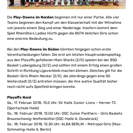
Die
Play-Downs im Norden
beginnen mit nur einer Partie. Alle vier
Teams beginnen den Kampf um den Klassenerhalt mit der Mitnahme
von jeweils einem Sieg und einer Niederlage. Insofern kommt dem
Spiel RheinStars Ladies Hürth gegen die BG74 Veilchen Girls schon
eine enorme Bedeutung zu.
Bei den
Play-Downs im Süden
könnten hingegen schon erste
Vorentscheidungen fallen. Die erst am letzten Hauptrundenspieltag
aus den Playoffs gefallenen Main Sharks (2/0) spielen bei der BSG
Basket Ludwigsburg (0/2) und sollten mit einem Erfolg einen großen
Schritt in Richtung Ligaverbleib machen können. Gleiches gilt für die
Basket-Girls Rhein-Neckar (2/0), die allerdings gegen eine SG
Weiterstadt (0/2) antreten müssen, die ihre wahre Qualität bisher
noch nicht aufs Spielfeld bringen konnte.
Playoffs Nord
Sa., 17. Februar 2018, 13.0 Uhr: SV Halle Junior-Lions – Herner TC
(Sportschule Halle)
So., 18. Februar 2018, 12.00 Uhr: OSC Junior Panthers – Girls Baskets
Braunschweig-Wolfenbüttel (OSC-Halle A, Osnabrück)
So., 18. Februar 2018, 12.30 Uhr: ALBA BERLIN – Metropol Girls (Max-
Schmeling-Halle A, Berlin)