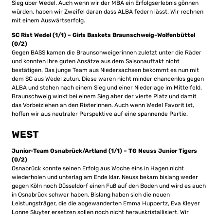
Sieg über Wedel. Auch wenn wir der MBA ein Erfolgserlebnis gönnen
würden, haben wir Zweifel daran dass ALBA federn lässt. Wir rechnen
mit einem Auswärtserfolg.
SC Rist Wedel (1/1) – Girls Baskets Braunschweig-Wolfenbüttel
(0/2)
Gegen BASS kamen die Braunschweigerinnen zuletzt unter die Räder
und konnten ihre guten Ansätze aus dem Saisonauftakt nicht
bestätigen. Das junge Team aus Niedersachsen bekommt es nun mit
dem SC aus Wedel zutun. Diese waren nicht minder chancenlos gegen
ALBA und stehen nach einem Sieg und einer Niederlage im Mittelfeld.
Braunschweig winkt bei einem Sieg aber der vierte Platz und damit
das Vorbeiziehen an den Risterinnen. Auch wenn Wedel Favorit ist,
hoffen wir aus neutraler Perspektive auf eine spannende Partie.
WEST
Junior-Team Osnabrück/Artland (1/1) – TG Neuss Junior Tigers
(0/2)
Osnabrück konnte seinen Erfolg aus Woche eins in Hagen nicht
wiederholen und unterlag am Ende klar. Neuss bekam bislang weder
gegen Köln noch Düsseldorf einen Fuß auf den Boden und wird es auch
in Osnabrück schwer haben. Bislang haben sich die neuen
Leistungsträger, die die abgewanderten Emma Huppertz, Eva Kleyer
Lonne Sluyter ersetzen sollen noch nicht herauskristallisiert. Wir