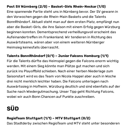
Post SV Nürnberg (2/0) – Basket-Girls Rhein-Neckar (1/0)
Eine spannende Partie steht uns in Nürnberg bevor. Der SV gewann in
den Vorwochen gegen die Rhein-Main Baskets und die Talents
BonnRhöndorf. Aktuell steht man auf dem ersten Platz, empfängt nun
aber die Basket-Girls, die ihre Saison mit einem Erfolg gegen Würzburg
beginnen konnten. Dementsprechend verheißungsvoll erscheint das
Aufeinandertreffen im Frankenland. Wir tendieren in Richtung des
Auswärtsteams, wären aber von einem weiteren Nürnberger
Heimsieg keinesfalls überrascht.
Talents BonnRhöndorf (0/1) – Junior Falcons Homburg (1/1)
Für die Talents dürfte das Heimspiel gegen die Falcons enorm wichtig
werden. Mit einem Sieg könnte man Plätze gut machen und sich
zurück ins Playoffbild schieben. Nach einer herben Niederlage zum
Saisonstart wird es das Team von Nicola Happel aber auch in Woche
drei nicht merklich leichter haben. Die Falcons unterlagen nach
Auswärtssieg in Hofheim, Würzburg deutlich und sind ebenfalls auf der
Suche nach Wiedergutmachung. Unser Tipp geht Richtung Falcons,
wobei wir auch Bonn Chancen auf Punkte zuschreiben.
SÜD
RegioTeam Stuttgart (1/1) – MTV Stuttgart (0/2)
Das Stadtderby zwischen RegioTeam und MTV steht unter besonderen