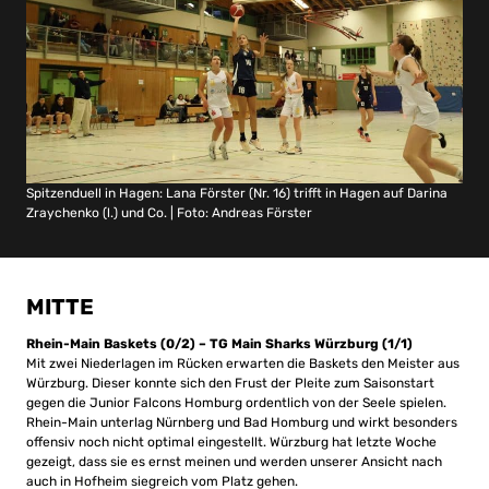
Spitzenduell in Hagen: Lana Förster (Nr. 16) trifft in Hagen auf Darina
Zraychenko (l.) und Co. | Foto: Andreas Förster
MITTE
Rhein-Main Baskets (0/2) – TG Main Sharks Würzburg (1/1)
Mit zwei Niederlagen im Rücken erwarten die Baskets den Meister aus
Würzburg. Dieser konnte sich den Frust der Pleite zum Saisonstart
gegen die Junior Falcons Homburg ordentlich von der Seele spielen.
Rhein-Main unterlag Nürnberg und Bad Homburg und wirkt besonders
offensiv noch nicht optimal eingestellt. Würzburg hat letzte Woche
gezeigt, dass sie es ernst meinen und werden unserer Ansicht nach
auch in Hofheim siegreich vom Platz gehen.