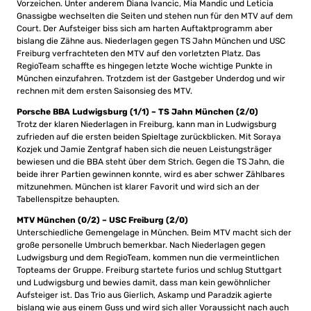
Vorzeichen. Unter anderem Diana Ivancic, Mia Mandic und Leticia
Gnassigbe wechselten die Seiten und stehen nun für den MTV auf dem
Court. Der Aufsteiger biss sich am harten Auftaktprogramm aber
bislang die Zähne aus. Niederlagen gegen TS Jahn München und USC
Freiburg verfrachteten den MTV auf den vorletzten Platz. Das
RegioTeam schaffte es hingegen letzte Woche wichtige Punkte in
München einzufahren. Trotzdem ist der Gastgeber Underdog und wir
rechnen mit dem ersten Saisonsieg des MTV.
Porsche BBA Ludwigsburg (1/1) – TS Jahn München (2/0)
Trotz der klaren Niederlagen in Freiburg, kann man in Ludwigsburg
zufrieden auf die ersten beiden Spieltage zurückblicken. Mit Soraya
Kozjek und Jamie Zentgraf haben sich die neuen Leistungsträger
bewiesen und die BBA steht über dem Strich. Gegen die TS Jahn, die
beide ihrer Partien gewinnen konnte, wird es aber schwer Zählbares
mitzunehmen. München ist klarer Favorit und wird sich an der
Tabellenspitze behaupten.
MTV München (0/2) – USC Freiburg (2/0)
Unterschiedliche Gemengelage in München. Beim MTV macht sich der
große personelle Umbruch bemerkbar. Nach Niederlagen gegen
Ludwigsburg und dem RegioTeam, kommen nun die vermeintlichen
Topteams der Gruppe. Freiburg startete furios und schlug Stuttgart
und Ludwigsburg und bewies damit, dass man kein gewöhnlicher
Aufsteiger ist. Das Trio aus Gierlich, Askamp und Paradzik agierte
bislang wie aus einem Guss und wird sich aller Voraussicht nach auch