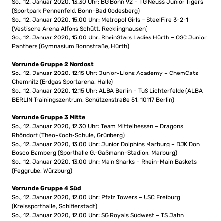
So., 12. Januar 2020, 13.30 Uhr: BG Bonn 92 – TG Neuss Junior Tigers
(Sportpark Pennenfeld, Bonn-Bad Godesberg)
So., 12. Januar 2020, 15.00 Uhr: Metropol Girls – SteelFire 3-2-1
(Vestische Arena Alfons Schütt, Recklinghausen)
So., 12. Januar 2020, 15.00 Uhr: RheinStars Ladies Hürth – OSC Junior
Panthers (Gymnasium Bonnstraße, Hürth)
Vorrunde Gruppe 2 Nordost
So., 12. Januar 2020, 12.15 Uhr: Junior-Lions Academy – ChemCats
Chemnitz (Erdgas Sportarena, Halle)
So., 12. Januar 2020, 12.15 Uhr: ALBA Berlin – TuS Lichterfelde (ALBA
BERLIN Trainingszentrum, Schützenstraße 51, 10117 Berlin)
Vorrunde Gruppe 3 Mitte
So., 12. Januar 2020, 12.30 Uhr: Team Mittelhessen – Dragons
Rhöndorf (Theo-Koch-Schule, Grünberg)
So., 12. Januar 2020, 13.00 Uhr: Junior Dolphins Marburg – DJK Don
Bosco Bamberg (Sporthalle G.-Gaßmann-Stadion, Marburg)
So., 12. Januar 2020, 13.00 Uhr: Main Sharks – Rhein-Main Baskets
(Feggrube, Würzburg)
Vorrunde Gruppe 4 Süd
So., 12. Januar 2020, 12.00 Uhr: Pfalz Towers – USC Freiburg
(Kreissporthalle, Schifferstadt)
So., 12. Januar 2020, 12.00 Uhr: SG Royals Südwest – TS Jahn