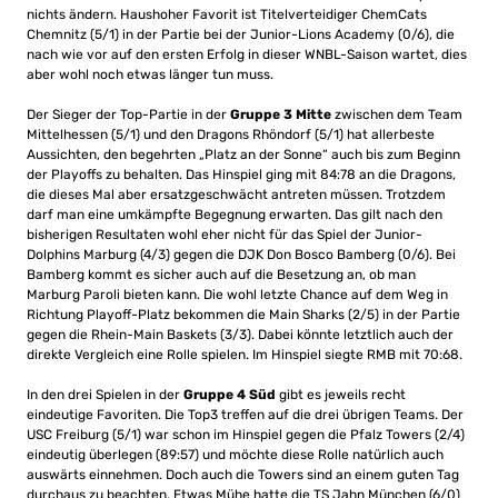
nichts ändern. Haushoher Favorit ist Titelverteidiger ChemCats
Chemnitz (5/1) in der Partie bei der Junior-Lions Academy (0/6), die
nach wie vor auf den ersten Erfolg in dieser WNBL-Saison wartet, dies
aber wohl noch etwas länger tun muss.
Der Sieger der Top-Partie in der
Gruppe 3 Mitte
zwischen dem Team
Mittelhessen (5/1) und den Dragons Rhöndorf (5/1) hat allerbeste
Aussichten, den begehrten „Platz an der Sonne“ auch bis zum Beginn
der Playoffs zu behalten. Das Hinspiel ging mit 84:78 an die Dragons,
die dieses Mal aber ersatzgeschwächt antreten müssen. Trotzdem
darf man eine umkämpfte Begegnung erwarten. Das gilt nach den
bisherigen Resultaten wohl eher nicht für das Spiel der Junior-
Dolphins Marburg (4/3) gegen die DJK Don Bosco Bamberg (0/6). Bei
Bamberg kommt es sicher auch auf die Besetzung an, ob man
Marburg Paroli bieten kann. Die wohl letzte Chance auf dem Weg in
Richtung Playoff-Platz bekommen die Main Sharks (2/5) in der Partie
gegen die Rhein-Main Baskets (3/3). Dabei könnte letztlich auch der
direkte Vergleich eine Rolle spielen. Im Hinspiel siegte RMB mit 70:68.
In den drei Spielen in der
Gruppe 4 Süd
gibt es jeweils recht
eindeutige Favoriten. Die Top3 treffen auf die drei übrigen Teams. Der
USC Freiburg (5/1) war schon im Hinspiel gegen die Pfalz Towers (2/4)
eindeutig überlegen (89:57) und möchte diese Rolle natürlich auch
auswärts einnehmen. Doch auch die Towers sind an einem guten Tag
durchaus zu beachten. Etwas Mühe hatte die TS Jahn München (6/0)