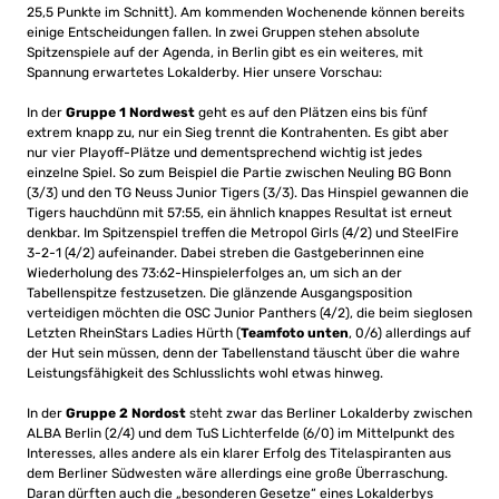
25,5 Punkte im Schnitt). Am kommenden Wochenende können bereits
einige Entscheidungen fallen. In zwei Gruppen stehen absolute
Spitzenspiele auf der Agenda, in Berlin gibt es ein weiteres, mit
Spannung erwartetes Lokalderby. Hier unsere Vorschau:
In der
Gruppe 1 Nordwest
geht es auf den Plätzen eins bis fünf
extrem knapp zu, nur ein Sieg trennt die Kontrahenten. Es gibt aber
nur vier Playoff-Plätze und dementsprechend wichtig ist jedes
einzelne Spiel. So zum Beispiel die Partie zwischen Neuling BG Bonn
(3/3) und den TG Neuss Junior Tigers (3/3). Das Hinspiel gewannen die
Tigers hauchdünn mit 57:55, ein ähnlich knappes Resultat ist erneut
denkbar. Im Spitzenspiel treffen die Metropol Girls (4/2) und SteelFire
3-2-1 (4/2) aufeinander. Dabei streben die Gastgeberinnen eine
Wiederholung des 73:62-Hinspielerfolges an, um sich an der
Tabellenspitze festzusetzen. Die glänzende Ausgangsposition
verteidigen möchten die OSC Junior Panthers (4/2), die beim sieglosen
Letzten RheinStars Ladies Hürth (
Teamfoto unten
, 0/6) allerdings auf
der Hut sein müssen, denn der Tabellenstand täuscht über die wahre
Leistungsfähigkeit des Schlusslichts wohl etwas hinweg.
In der
Gruppe 2 Nordost
steht zwar das Berliner Lokalderby zwischen
ALBA Berlin (2/4) und dem TuS Lichterfelde (6/0) im Mittelpunkt des
Interesses, alles andere als ein klarer Erfolg des Titelaspiranten aus
dem Berliner Südwesten wäre allerdings eine große Überraschung.
Daran dürften auch die „besonderen Gesetze“ eines Lokalderbys