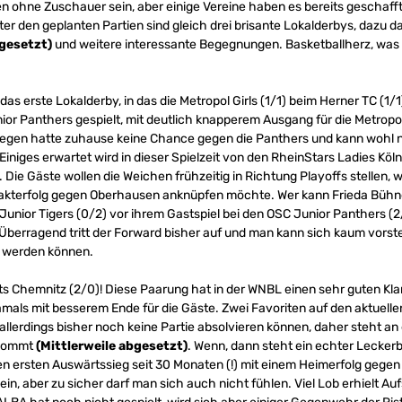
len ohne Zuschauer sein, aber einige Vereine haben es bereits geschafft
ter den geplanten Partien sind gleich drei brisante Lokalderbys, dazu 
bgesetzt)
und weitere interessante Begegnungen. Basketballherz, was 
 das erste Lokalderby, in das die Metropol Girls (1/1) beim Herner TC (1
or Panthers gespielt, mit deutlich knapperem Ausgang für die Metropol
egen hatte zuhause keine Chance gegen die Panthers und kann wohl nu
iniges erwartet wird in dieser Spielzeit von den RheinStars Ladies Köln
n. Die Gäste wollen die Weichen frühzeitig in Richtung Playoffs stelle
takterfolg gegen Oberhausen anknüpfen möchte. Wer kann Frieda Bühne
Junior Tigers (0/2) vor ihrem Gastspiel bei den OSC Junior Panthers (
 Überragend tritt der Forward bisher auf und man kann sich kaum vorst
t werden können.
 Chemnitz (2/0)! Diese Paarung hat in der WNBL einen sehr guten Klan
als mit besserem Ende für die Gäste. Zwei Favoriten auf den aktuellen 
allerdings bisher noch keine Partie absolvieren können, daher steht an 
 kommt
(Mittlerweile abgesetzt)
. Wenn, dann steht ein echter Leckerb
ersten Auswärtssieg seit 30 Monaten (!) mit einem Heimerfolg gegen d
in, aber zu sicher darf man sich auch nicht fühlen. Viel Lob erhielt Auf