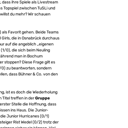
, dass ihre Spiele als Livestream
das Topspiel zwischen TuSLi und
willst du mehr? Wir schauen
/1) als Favorit gehen. Beide Teams
 Girls, die in Osnabrück durchaus
r auf die angeblich „eigenen
 (1/0), die sich beim Neuling
n, während man in Bochum
r stoppen? Diese Frage gilt es
2/0) zu beantworten, sondern
ellen, dass Bühner & Co. von den
g, ist es doch die Wiederholung
Titel treffen in der
Gruppe
erster Stelle die Hoffnung, dass
issen ins Haus. Die Junior-
ie Junior Hurricanes (0/1)
steiger Rist Wedel (0/2) trotz der