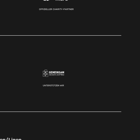
OFFIZIELLER CHARITY-PARTNER
UNTERSTÜTZEN WIR
nen/Ligen