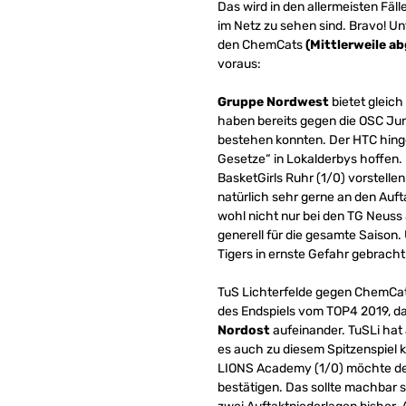
Das wird in den allermeisten Fäl
im Netz zu sehen sind. Bravo! Un
den ChemCats
(Mittlerweile a
voraus:
Gruppe Nordwest
bietet gleich
haben bereits gegen die OSC Juni
bestehen konnten. Der HTC hing
Gesetze“ in Lokalderbys hoffen. E
BasketGirls Ruhr (1/0) vorstelle
natürlich sehr gerne an den Auf
wohl nicht nur bei den TG Neuss 
generell für die gesamte Saison.
Tigers in ernste Gefahr gebrach
TuS Lichterfelde gegen ChemCats
des Endspiels vom TOP4 2019, dam
Nordost
aufeinander. TuSLi hat 
es auch zu diesem Spitzenspiel
LIONS Academy (1/0) möchte den 
bestätigen. Das sollte machbar se