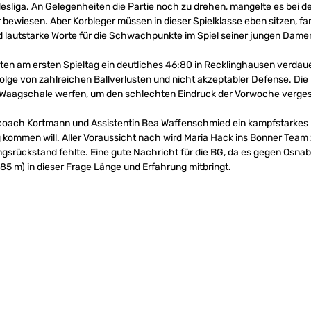
esliga. An Gelegenheiten die Partie noch zu drehen, mangelte es bei der
er bewiesen. Aber Korbleger müssen in dieser Spielklasse eben sitzen,
d lautstarke Worte für die Schwachpunkte im Spiel seiner jungen Dame
ten am ersten Spieltag ein deutliches 46:80 in Recklinghausen verda
Folge von zahlreichen Ballverlusten und nicht akzeptabler Defense. D
ie Waagschale werfen, um den schlechten Eindruck der Vorwoche verg
oach Kortmann und Assistentin Bea Waffenschmied ein kampfstarkes
g kommen will. Aller Voraussicht nach wird Maria Hack ins Bonner Team
ngsrückstand fehlte. Eine gute Nachricht für die BG, da es gegen Osna
5 m) in dieser Frage Länge und Erfahrung mitbringt.