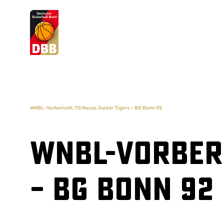
Suchvorschläge
Lorem Ipsum
Dolor Sit
Amet Valputo
WNBL-Vorbericht: TG Neuss Junior Tigers – BG Bonn 92
WNBL-Vorberi
– BG Bonn 92