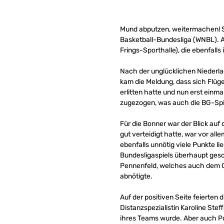
Mund abputzen, weitermachen! S
Basketball-Bundesliga (WNBL). A
Frings-Sporthalle), die ebenfalls 
Nach der unglücklichen Niederl
kam die Meldung, dass sich Flügel
erlitten hatte und nun erst einm
zugezogen, was auch die BG-Spie
Für die Bonner war der Blick au
gut verteidigt hatte, war vor all
ebenfalls unnötig viele Punkte li
Bundesligaspiels überhaupt gesc
Pennenfeld, welches auch dem O
abnötigte.
Auf der positiven Seite feierten
Distanzspezialistin Karoline Stef
ihres Teams wurde. Aber auch Po