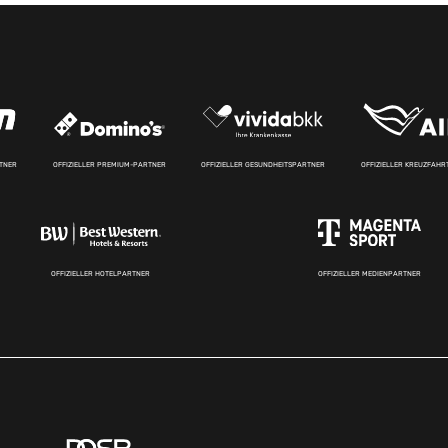
RTNER
OFFIZIELLER PREMIUM-PARTNER
OFFIZIELLER GESUNDHEITSPARTNER
OFFIZIELLER KREUZFAH
OFFIZIELLER HOTELPARTNER
OFFIZIELLER MEDIENPARTNER