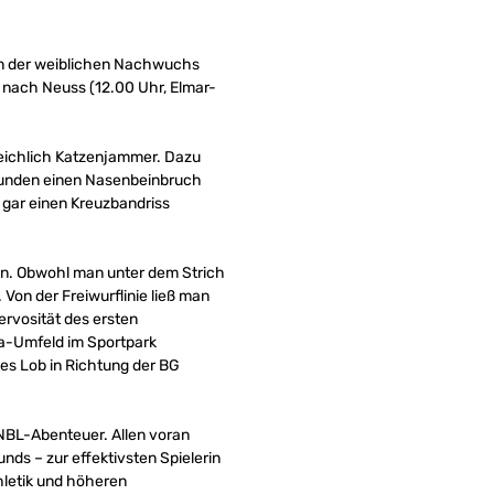
in der weiblichen Nachwuchs
 nach Neuss (12.00 Uhr, Elmar-
eichlich Katzenjammer. Dazu
kunden einen Nasenbeinbruch
 gar einen Kreuzbandriss
en. Obwohl man unter dem Strich
 Von der Freiwurflinie ließ man
ervosität des ersten
ga-Umfeld im Sportpark
s Lob in Richtung der BG
WNBL-Abenteuer. Allen voran
unds – zur effektivsten Spielerin
hletik und höheren