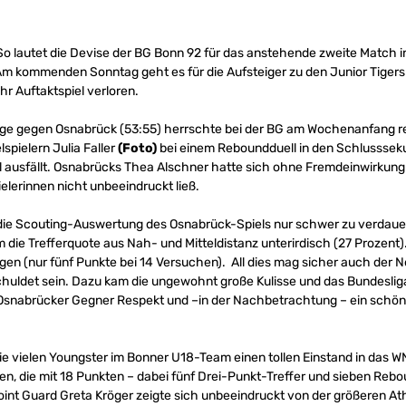
o lautet die Devise der BG Bonn 92 für das anstehende zweite Match 
m kommenden Sonntag geht es für die Aufsteiger zu den Junior Tigers
ihr Auftaktspiel verloren.
age gegen Osnabrück (53:55) herrschte bei der BG am Wochenanfang r
spielern Julia Faller
(Foto)
bei einem Reboundduell in den Schlussse
al ausfällt. Osnabrücks Thea Alschner hatte sich ohne Fremdeinwirkung
lerinnen nicht unbeeindruckt ließ.
f die Scouting-Auswertung des Osnabrück-Spiels nur schwer zu verdau
em die Trefferquote aus Nah- und Mitteldistanz unterirdisch (27 Prozent).
egen (nur fünf Punkte bei 14 Versuchen). All dies mag sicher auch der N
huldet sein. Dazu kam die ungewohnt große Kulisse und das Bundesli
snabrücker Gegner Respekt und –in der Nachbetrachtung – ein schöne
 die vielen Youngster im Bonner U18-Team einen tollen Einstand in das 
fen, die mit 18 Punkten – dabei fünf Drei-Punkt-Treffer und sieben Rebo
int Guard Greta Kröger zeigte sich unbeeindruckt von der größeren At