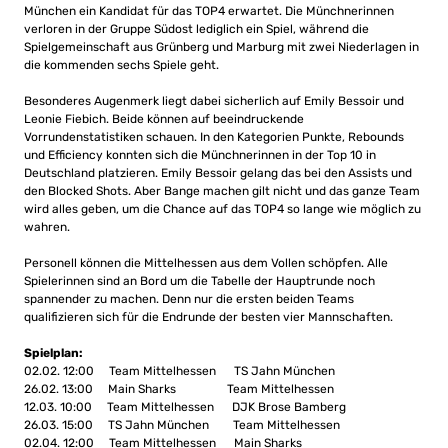
München ein Kandidat für das TOP4 erwartet. Die Münchnerinnen
verloren in der Gruppe Südost lediglich ein Spiel, während die
Spielgemeinschaft aus Grünberg und Marburg mit zwei Niederlagen in
die kommenden sechs Spiele geht.
Besonderes Augenmerk liegt dabei sicherlich auf Emily Bessoir und
Leonie Fiebich. Beide können auf beeindruckende
Vorrundenstatistiken schauen. In den Kategorien Punkte, Rebounds
und Efficiency konnten sich die Münchnerinnen in der Top 10 in
Deutschland platzieren. Emily Bessoir gelang das bei den Assists und
den Blocked Shots. Aber Bange machen gilt nicht und das ganze Team
wird alles geben, um die Chance auf das TOP4 so lange wie möglich zu
wahren.
Personell können die Mittelhessen aus dem Vollen schöpfen. Alle
Spielerinnen sind an Bord um die Tabelle der Hauptrunde noch
spannender zu machen. Denn nur die ersten beiden Teams
qualifizieren sich für die Endrunde der besten vier Mannschaften.
Spielplan:
02.02. 12:00 Team Mittelhessen TS Jahn München
26.02. 13:00 Main Sharks Team Mittelhessen
12.03. 10:00 Team Mittelhessen DJK Brose Bamberg
26.03. 15:00 TS Jahn München Team Mittelhessen
02.04. 12:00 Team Mittelhessen Main Sharks