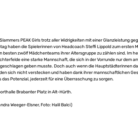
lammers PEAK Girls trotz aller Widrigkeiten mit einer Glanzleistung ge
tag haben die Spielerinnen von Headcoach Steffi Lippold zum ersten Ma
en besten zwölf Mädchenteams ihrer Altersgruppe zu zählen sind. Im he
chterfelde eine starke Mannschaft, die sich in der Vorrunde nur dem 
eschlagen geben musste. Doch auch wenn die Hauptstädterinnen damit
den sich nicht verstecken und haben dank ihrer mannschaftlichen Ges
das Potenzial, jederzeit für eine Überraschung zu sorgen.
porthalle Brabanter Platz in Alt-Hürth.
ndra Weeger-Elsner, Foto: Halil Balci)