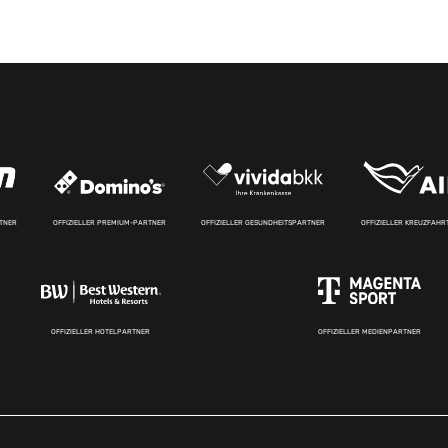
RTNER
OFFIZIELLER PREMIUM-PARTNER
OFFIZIELLER GESUNDHEITSPARTNER
OFFIZIELLER KREUZFAH
OFFIZIELLER HOTELPARTNER
OFFIZIELLER MEDIENPARTNER