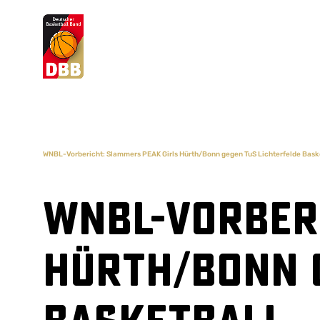
Suchvorschläge
Lorem Ipsum
Dolor Sit
Amet Valputo
WNBL-Vorbericht: Slammers PEAK Girls Hürth/Bonn gegen TuS Lichterfelde Bask
WNBL-Vorberi
Hürth/Bonn 