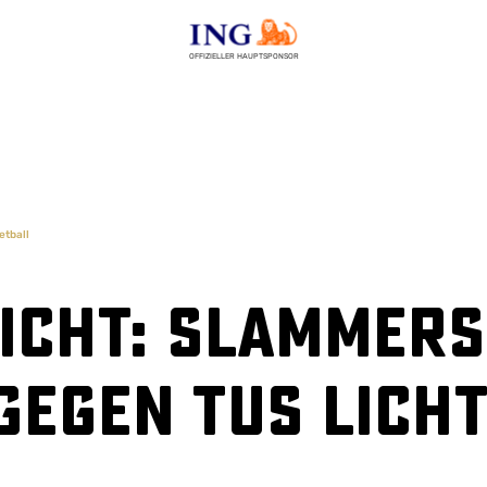
OFFIZIELLER HAUPTSPONSOR
etball
cht: Slammers
gegen TuS Lich