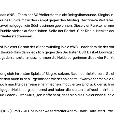
s WNBL-Team der SG Weiterstadt in die Relegationsrunde. Sieglos in
keine Punkte mit in den Kampf gegen den Abstieg. Der zweite Vertreter 
 zweimal gegen die Südhessinnen gewonnen. Diese vier Punkte nehmen 
r Punkte stehen auf der Haben-Seite der Basket-Girls Rhein-Neckar, d
Weiterstädterinnen.
t in dieser Saison der Wiederaufstieg in die WNBL, nachdem sie der Vo
 Basket-Girls dann lediglich gegen den Sechsten BSG Basket Ludwigsb
elegation antreten muss, nehmen die Heidelbergerinnen diese vier Punk
er gleich im ersten Spiel auf Sieg zu setzen. Nach den letzten drei Spie
r sich auch in den Ergebnissen wieder spiegelte. Zwar verlor man die 
ch machte das Team einen frischen, motivierten Eindruck, der sich nu
l gegen Heidelberg sehr ernst und haben die letzten drei Wochen inten
e Coach Justin Mills, „Ich hoffe sehr, dass sich die Spielerinnen für di
(18.2.) um 13.30 Uhr in der Weiterstädter Adam-Danz-Halle statt. „Wir