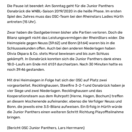
Die Pause ist beendet: Am Sonntag geht für die Junior Panthers
Osnabrück die WNBL-Saison 2019/2020 in die heiße Phase. Im ersten
Spiel des Jahres muss das OSC-Team bei den Rheinstars Ladies Hürth
antreten (15 Uhr).
Zwar haben die Gastgeberinnen bisher alle Partien verloren. Doch die
Bilanz spiegelt nicht das Leistungsvermögen der RheinStars wider. Die
Heimspiele gegen Neuss (59:62) und Bonn (61:64) waren bis in die
Schlusssekunden offen. Auch bei den anderen Niederlagen haben
Olivia Okpara & Co. stets Moral bewiesen und bis zum Schluss
gekämpft. In Osnabrück konnten sich die Junior Panthers dank eines
18:0-Laufs am Ende mit 61:51 durchsetzen. Nach 30 Minuten hatte es
noch 39:46 gestanden.
Mit drei Heimsiegen in Folge hat sich der OSC auf Platz zwei
vorgearbeitet. Recklinghausen, Steelfire 3-2-1 und Osnabrück haben je
vier Siege und zwei Niederlagen. Recklinghausen und das
Kooperationsteam aus dem Ruhrpott (Herne, Hagen, Bochum) treffen
an diesem Wochenende aufeinander, ebenso die Verfolger Neuss und
Bonn, die jeweils eine 3:3-Bilanz aufweisen. Ein Erfolg in Hürth würde
die Junior Panthers einen weiteren Schritt Richtung Playoffteilnahme
bringen.
(Bericht OSC Junior Panthers, Lars Herrmann)