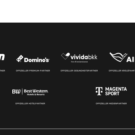
RTNER
OFFIZIELLER PREMIUM-PARTNER
OFFIZIELLER GESUNDHEITSPARTNER
OFFIZIELLER KREUZFAH
OFFIZIELLER HOTELPARTNER
OFFIZIELLER MEDIENPARTNER