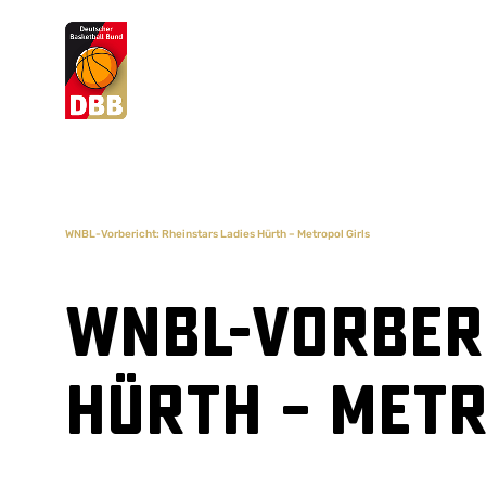
Suchvorschläge
Lorem Ipsum
Dolor Sit
Amet Valputo
WNBL-Vorbericht: Rheinstars Ladies Hürth – Metropol Girls
WNBL-Vorberi
Hürth – Metr