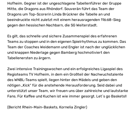
Hofheim. Gegner ist der ungeschlagene Tabellenführer der Gruppe
Mitte, die Dragons aus Rhöndorf. Souverän führt das Team der
Dragons um Top-Scorerin Linda Brückner die Tabelle an und
beeindruckte nicht zuletzt mit einem herausragenden 116:68-Sieg
gegen den hessischen Nachbarn, die SG Weiterstadt.
Es gilt, das schnelle und sichere Zusammenspiel des erfahrenen
Teams zu stoppen und in den eigenen Spielrhythmus zu kommen. Das
Team der Coaches Weidemann und Engler ist nach der unglücklichen
und knappen Niederlage gegen Bamberg hochmotiviert den
Tabellenersten zu ärgern.
Zwei intensive Trainingswochen und ein erfolgreiches Ligaspiel des
Regioteams TV Hofheim, in dem ein Großteil der Nachwuchstalente
des WNBL-Teams spielt, liegen hinter den Mädels und geben den
nötigen „Kick“ für die anstehende Herausforderung. Seid dabei und
unterstützt unser Team, wir freuen uns über zahlreiche und lautstarke
Fans. Für Kaffee und Kuchen ist wie immer gesorgt. Let´s go Baskets!!
(Bericht Rhein-Main-Baskets, Kornelia Zingler)