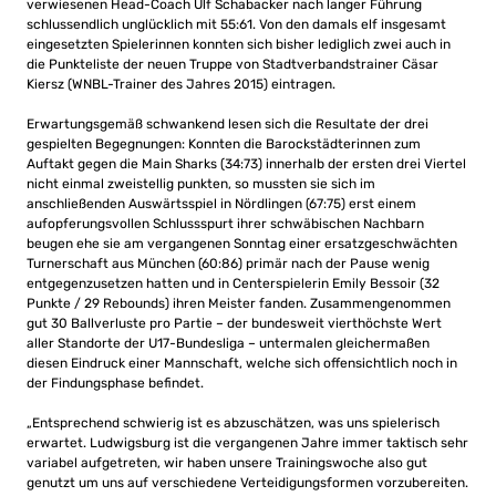
verwiesenen Head-Coach Ulf Schabacker nach langer Führung
schlussendlich unglücklich mit 55:61. Von den damals elf insgesamt
eingesetzten Spielerinnen konnten sich bisher lediglich zwei auch in
die Punkteliste der neuen Truppe von Stadtverbandstrainer Cäsar
Kiersz (WNBL-Trainer des Jahres 2015) eintragen.
Erwartungsgemäß schwankend lesen sich die Resultate der drei
gespielten Begegnungen: Konnten die Barockstädterinnen zum
Auftakt gegen die Main Sharks (34:73) innerhalb der ersten drei Viertel
nicht einmal zweistellig punkten, so mussten sie sich im
anschließenden Auswärtsspiel in Nördlingen (67:75) erst einem
aufopferungsvollen Schlussspurt ihrer schwäbischen Nachbarn
beugen ehe sie am vergangenen Sonntag einer ersatzgeschwächten
Turnerschaft aus München (60:86) primär nach der Pause wenig
entgegenzusetzen hatten und in Centerspielerin Emily Bessoir (32
Punkte / 29 Rebounds) ihren Meister fanden. Zusammengenommen
gut 30 Ballverluste pro Partie – der bundesweit vierthöchste Wert
aller Standorte der U17-Bundesliga – untermalen gleichermaßen
diesen Eindruck einer Mannschaft, welche sich offensichtlich noch in
der Findungsphase befindet.
„Entsprechend schwierig ist es abzuschätzen, was uns spielerisch
erwartet. Ludwigsburg ist die vergangenen Jahre immer taktisch sehr
variabel aufgetreten, wir haben unsere Trainingswoche also gut
genutzt um uns auf verschiedene Verteidigungsformen vorzubereiten.