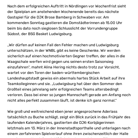
Nach dem erfolgreichen Auftritt in Nördlingen vor Wochenfrist sieht
der Spielplan am anstehenden Wochenende bereits das nächste
Gastspiel für die DJK Brose Bamberg in Schwaben vor. Am
kommenden Sonntag gastieren die Domstädterinnen ab 15.00 Uhr
beim bis dato noch sieglosen Schlusslicht der Vorrundengruppe
Südost, der BSG Basket Ludwigsburg.
„Wir dürfen auf keinen Fall den Fehler machen und Ludwigsburg
unterschätzen, in der WNBL gibt es keine Geschenke. Wir werden
sicherlich auf einen hochmotivierten Gegner treffen, der alles in die
Waagschale werfen wird gegen uns seinen ersten Saisonsieg
einzufahren“, mahnt Alina Hering nichts desto trotz zur Vorsicht,
wartet vor den Toren der baden-württembergischen
Landeshauptstadt gewiss ein abermals hartes Stück Arbeit auf ihre
Teamkolleginnen und sie. „Ludwigsburg hat über den Sommer den
Großteil eines jahrelang sehr erfolgreichen Teams altersbedingt
verloren. Dass bei einer so jungen Mannschaft gerade am Anfang noch
nicht alles perfekt zusammen läuft, ist denke ich ganz normal.“
Wie groß und weitreichend eben jener angesprochene Aderlass
tatsächlich zu Buche schlägt, zeigt ein Blick zurück in das Frühjahr des
laufenden Kalenderjahres, gastierten die DJK-Korbjägerinnen
letztmals am 13. März in der Innenstadtsporthalle und unterlagen nach
einem zerfahrenen Spielverlauf ohne ihren zwischenzeitlich der Halle