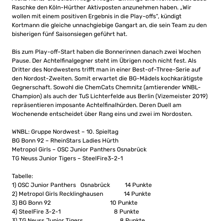
Raschke den Köln-Hürther Aktivposten anzunehmen haben. „Wir
wollen mit einem positiven Ergebnis in die Play-offs“, kündigt
Kortmann die gleiche unnachgiebige Gangart an, die sein Team zu den
bisherigen fünf Saisonsiegen geführt hat.
Bis zum Play-off-Start haben die Bonnerinnen danach zwei Wochen
Pause. Der Achtelfinalgegner steht im Übrigen noch nicht fest. Als
Dritter des Nordwestens trifft man in einer Best-of-Three-Serie auf
den Nordost-Zweiten. Somit erwartet die BG-Mädels kochkarätigste
Gegnerschaft. Sowohl die ChemCats Chemnitz (amtierender WNBL-
Champion) als auch der TuS Lichterfelde aus Berlin (Vizemeister 2019)
repräsentieren imposante Achtelfinalhürden. Deren Duell am
Wochenende entscheidet über Rang eins und zwei im Nordosten.
WNBL: Gruppe Nordwest – 10. Spieltag
BG Bonn 92 – RheinStars Ladies Hürth
Metropol Girls – OSC Junior Panthers Osnabrück
TG Neuss Junior Tigers – SteelFire3-2-1
Tabelle:
1) OSC Junior Panthers Osnabrück 14 Punkte
2) Metropol Girls Recklinghausen 14 Punkte
3) BG Bonn 92 10 Punkte
4) SteelFire 3-2-1 8 Punkte
3) TG Neuss Junior Tigers 8 Punkte