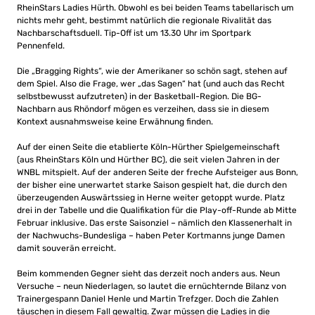
RheinStars Ladies Hürth. Obwohl es bei beiden Teams tabellarisch um
nichts mehr geht, bestimmt natürlich die regionale Rivalität das
Nachbarschaftsduell. Tip-Off ist um 13.30 Uhr im Sportpark
Pennenfeld.
Die „Bragging Rights“, wie der Amerikaner so schön sagt, stehen auf
dem Spiel. Also die Frage, wer „das Sagen“ hat (und auch das Recht
selbstbewusst aufzutreten) in der Basketball-Region. Die BG-
Nachbarn aus Rhöndorf mögen es verzeihen, dass sie in diesem
Kontext ausnahmsweise keine Erwähnung finden.
Auf der einen Seite die etablierte Köln-Hürther Spielgemeinschaft
(aus RheinStars Köln und Hürther BC), die seit vielen Jahren in der
WNBL mitspielt. Auf der anderen Seite der freche Aufsteiger aus Bonn,
der bisher eine unerwartet starke Saison gespielt hat, die durch den
überzeugenden Auswärtssieg in Herne weiter getoppt wurde. Platz
drei in der Tabelle und die Qualifikation für die Play-off-Runde ab Mitte
Februar inklusive. Das erste Saisonziel – nämlich den Klassenerhalt in
der Nachwuchs-Bundesliga – haben Peter Kortmanns junge Damen
damit souverän erreicht.
Beim kommenden Gegner sieht das derzeit noch anders aus. Neun
Versuche – neun Niederlagen, so lautet die ernüchternde Bilanz von
Trainergespann Daniel Henle und Martin Trefzger. Doch die Zahlen
täuschen in diesem Fall gewaltig. Zwar müssen die Ladies in die