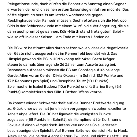
Relegationsrunde, doch dürfen die Bonner am Sonntag einen Gegner
erwarten, der endlich seinen ersten Saisonsieg einfahren möchte. Das
hätte eigentlich bereits am letzten Wochenende gegen
Recklinghausen der Fall sein müssen. Doch retteten sich die Metropol
Girls in der Schlusssekunde mit einem Wurf in die Verlängerung, die sie
dann auch prompt gewannen. Köln-Hürth stand trotz gutem Spiel –
wie so oft in dieser Saison – am Ende mit leeren Händen da.
Die BG wird bestimmt alles daran setzen wollen, dass die Negativserie
der Gäste nicht ausgerechnet im Pennenfeld beendet wird. Das
Hinspiel gewann die BG in Hürth knapp mit 64:61. Greta Kröger
steuerte damals überragende 26 Zähler zum Auswärtssieg bei.
Besonders aufpassen müssen die BG am Sonntag auf Kölns lange
Garde. Allen voran Center Olivia Okpara (im Schnitt 13.9 Punkte und
13.2 Rebounds pro Spiel) und Josephine Tautz (10.1 Punkte).
Spielmacherin Isabel Budenz (10.6 Punkte) und Katharina Berg (9.6
Punkte) komplettieren das Köln-Hürther Offensivcorps.
Da kommt wieder Schwerstarbeit auf die Bonner Brettverteidigung
zu. Glücklicherweise hat jene in den vergangenen Wochen exzellente
Arbeit abgeliefert. Die BG hat ligaweit die wenigsten Punkte
zugelassen (58 Punkte im Schnitt), ein Kompliment für Kortmanns
Fokus auf einen kämpferisch-intensiven und das Spiel jederzeit
beschleunigenden Spielstil. Auf Bonner Seite werden sich Maria Hack,
Alexa Hans, die beiden Alegre Rieger-Zwillinge und nicht zuletzt Luca