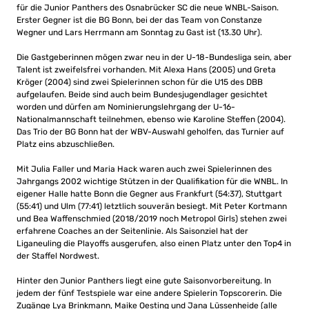
für die Junior Panthers des Osnabrücker SC die neue WNBL-Saison.
Erster Gegner ist die BG Bonn, bei der das Team von Constanze
Wegner und Lars Herrmann am Sonntag zu Gast ist (13.30 Uhr).
Die Gastgeberinnen mögen zwar neu in der U-18-Bundesliga sein, aber
Talent ist zweifelsfrei vorhanden. Mit Alexa Hans (2005) und Greta
Kröger (2004) sind zwei Spielerinnen schon für die U15 des DBB
aufgelaufen. Beide sind auch beim Bundesjugendlager gesichtet
worden und dürfen am Nominierungslehrgang der U-16-
Nationalmannschaft teilnehmen, ebenso wie Karoline Steffen (2004).
Das Trio der BG Bonn hat der WBV-Auswahl geholfen, das Turnier auf
Platz eins abzuschließen.
Mit Julia Faller und Maria Hack waren auch zwei Spielerinnen des
Jahrgangs 2002 wichtige Stützen in der Qualifikation für die WNBL. In
eigener Halle hatte Bonn die Gegner aus Frankfurt (54:37), Stuttgart
(55:41) und Ulm (77:41) letztlich souverän besiegt. Mit Peter Kortmann
und Bea Waffenschmied (2018/2019 noch Metropol Girls) stehen zwei
erfahrene Coaches an der Seitenlinie. Als Saisonziel hat der
Liganeuling die Playoffs ausgerufen, also einen Platz unter den Top4 in
der Staffel Nordwest.
Hinter den Junior Panthers liegt eine gute Saisonvorbereitung. In
jedem der fünf Testspiele war eine andere Spielerin Topscorerin. Die
Zugänge Lya Brinkmann, Maike Oesting und Jana Lüssenheide (alle