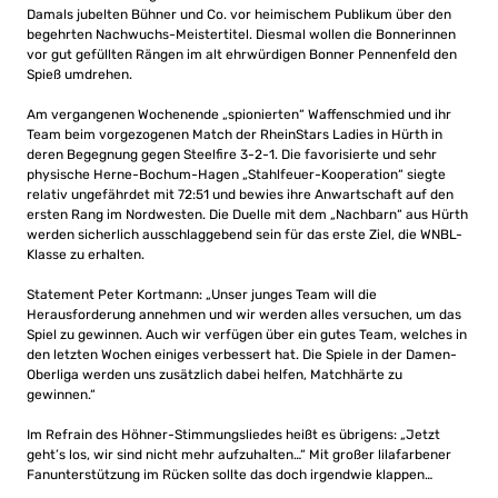
Damals jubelten Bühner und Co. vor heimischem Publikum über den
begehrten Nachwuchs-Meistertitel. Diesmal wollen die Bonnerinnen
vor gut gefüllten Rängen im alt ehrwürdigen Bonner Pennenfeld den
Spieß umdrehen.
Am vergangenen Wochenende „spionierten“ Waffenschmied und ihr
Team beim vorgezogenen Match der RheinStars Ladies in Hürth in
deren Begegnung gegen Steelfire 3-2-1. Die favorisierte und sehr
physische Herne-Bochum-Hagen „Stahlfeuer-Kooperation“ siegte
relativ ungefährdet mit 72:51 und bewies ihre Anwartschaft auf den
ersten Rang im Nordwesten. Die Duelle mit dem „Nachbarn“ aus Hürth
werden sicherlich ausschlaggebend sein für das erste Ziel, die WNBL-
Klasse zu erhalten.
Statement Peter Kortmann: „Unser junges Team will die
Herausforderung annehmen und wir werden alles versuchen, um das
Spiel zu gewinnen. Auch wir verfügen über ein gutes Team, welches in
den letzten Wochen einiges verbessert hat. Die Spiele in der Damen-
Oberliga werden uns zusätzlich dabei helfen, Matchhärte zu
gewinnen.“
Im Refrain des Höhner-Stimmungsliedes heißt es übrigens: „Jetzt
geht’s los, wir sind nicht mehr aufzuhalten…“ Mit großer lilafarbener
Fanunterstützung im Rücken sollte das doch irgendwie klappen…