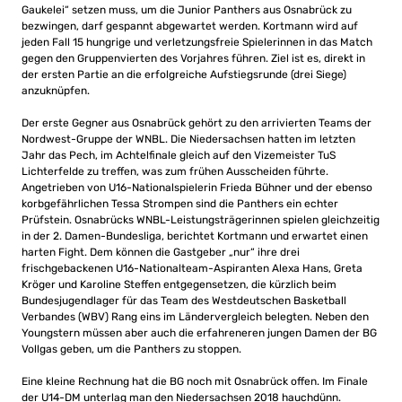
Gaukelei“ setzen muss, um die Junior Panthers aus Osnabrück zu
bezwingen, darf gespannt abgewartet werden. Kortmann wird auf
jeden Fall 15 hungrige und verletzungsfreie Spielerinnen in das Match
gegen den Gruppenvierten des Vorjahres führen. Ziel ist es, direkt in
der ersten Partie an die erfolgreiche Aufstiegsrunde (drei Siege)
anzuknüpfen.
Der erste Gegner aus Osnabrück gehört zu den arrivierten Teams der
Nordwest-Gruppe der WNBL. Die Niedersachsen hatten im letzten
Jahr das Pech, im Achtelfinale gleich auf den Vizemeister TuS
Lichterfelde zu treffen, was zum frühen Ausscheiden führte.
Angetrieben von U16-Nationalspielerin Frieda Bühner und der ebenso
korbgefährlichen Tessa Strompen sind die Panthers ein echter
Prüfstein. Osnabrücks WNBL-Leistungsträgerinnen spielen gleichzeitig
in der 2. Damen-Bundesliga, berichtet Kortmann und erwartet einen
harten Fight. Dem können die Gastgeber „nur“ ihre drei
frischgebackenen U16-Nationalteam-Aspiranten Alexa Hans, Greta
Kröger und Karoline Steffen entgegensetzen, die kürzlich beim
Bundesjugendlager für das Team des Westdeutschen Basketball
Verbandes (WBV) Rang eins im Ländervergleich belegten. Neben den
Youngstern müssen aber auch die erfahreneren jungen Damen der BG
Vollgas geben, um die Panthers zu stoppen.
Eine kleine Rechnung hat die BG noch mit Osnabrück offen. Im Finale
der U14-DM unterlag man den Niedersachsen 2018 hauchdünn.