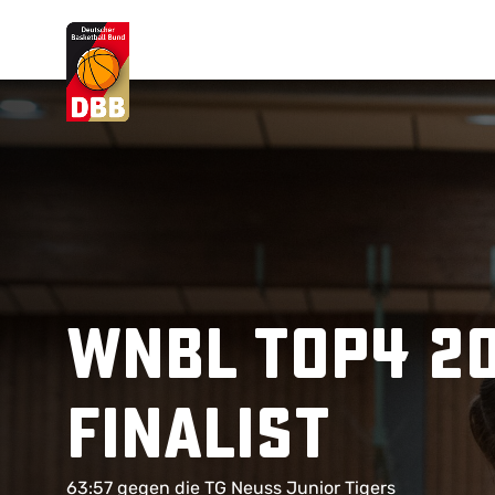
Suchvorschläge
Lorem Ipsum
Dolor Sit
Amet Valputo
WNBL TOP4 20
Finalist
63:57 gegen die TG Neuss Junior Tigers