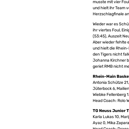
musste mit vier Fou
und hielt ihr Team 
Herzschlagfinale an
Wieder war es Schütz
ihr viertes Foul, Ei
(53:45), Auszeit Ne
Aber wieder fehlte 
und hielt die Rhein
den Tigers nicht fal
Johanna Kirchner b
geriet RMB nicht me
Rhein-Main Baske
Antonia Schütze 21, 
Jüterbock 6, Mailien
Wiebke Fellenberg 1
Head Coach: Rolo W
TG Neuss Junior T
Karla Lukas 10, Mar
Ayaz 0, Mika Zapara
Head Coach: Dragan 