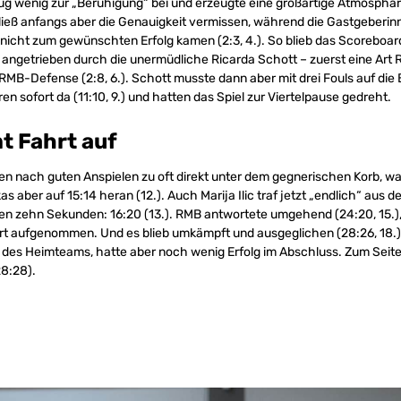
rug wenig zur „Beruhigung“ bei und erzeugte eine großartige Atmosphä
 ließ anfangs aber die Genauigkeit vermissen, während die Gastgeberin
 nicht zum gewünschten Erfolg kamen (2:3, 4.). So blieb das Scoreboa
– angetrieben durch die unermüdliche Ricarda Schott – zuerst eine Ar
 RMB-Defense (2:8, 6.). Schott musste dann aber mit drei Fouls auf die 
n sofort da (11:10, 9.) und hatten das Spiel zur Viertelpause gedreht.
t Fahrt auf
ten nach guten Anspielen zu oft direkt unter dem gegnerischen Korb, 
as aber auf 15:14 heran (12.). Auch Marija Ilic traf jetzt „endlich“ aus d
en zehn Sekunden: 16:20 (13.). RMB antwortete umgehend (24:20, 15.),
hrt aufgenommen. Und es blieb umkämpft und ausgeglichen (28:26, 18.). 
n des Heimteams, hatte aber noch wenig Erfolg im Abschluss. Zum Seit
28:28).