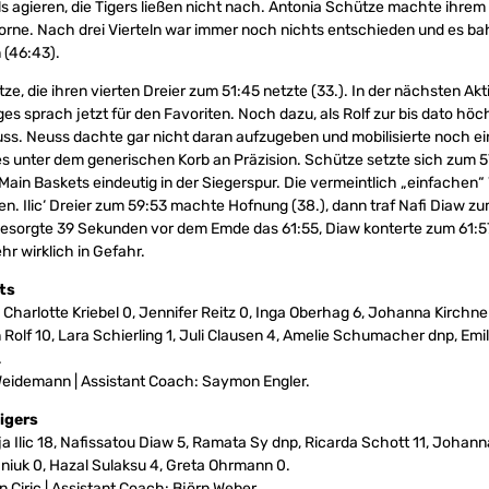
ls agieren, die Tigers ließen nicht nach. Antonia Schütze machte ihre
vorne. Nach drei Vierteln war immer noch nichts entschieden und es ba
 (46:43).
e, die ihren vierten Dreier zum 51:45 netzte (33.). In der nächsten Akt
niges sprach jetzt für den Favoriten. Noch dazu, als Rolf zur bis dato hö
uss. Neuss dachte gar nicht daran aufzugeben und mobilisierte noch ein
es unter dem generischen Korb an Präzision. Schütze setzte sich zum 5
-Main Baskets eindeutig in der Siegerspur. Die vermeintlich „einfachen“ 
len. Ilic‘ Dreier zum 59:53 machte Hofnung (38.), dann traf Nafi Diaw zu
esorgte 39 Sekunden vor dem Emde das 61:55, Diaw konterte zum 61:5
hr wirklich in Gefahr.
ts
Charlotte Kriebel 0, Jennifer Reitz 0, Inga Oberhag 6, Johanna Kirchner
 Rolf 10, Lara Schierling 1, Juli Clausen 4, Amelie Schumacher dnp, Emi
.
eidemann | Assistant Coach: Saymon Engler.
igers
ija Ilic 18, Nafissatou Diaw 5, Ramata Sy dnp, Ricarda Schott 11, Johann
niuk 0, Hazal Sulaksu 4, Greta Ohrmann 0.
Ciric | Assistant Coach: Björn Weber.