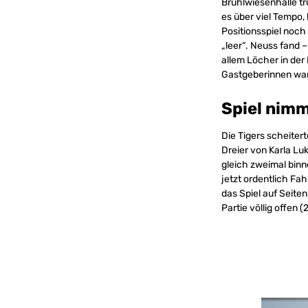
Brühlwiesenhalle t
es über viel Tempo,
Positionsspiel noch
„leer“. Neuss fand 
allem Löcher in der
Gastgeberinnen ware
Spiel nimm
Die Tigers scheiter
Dreier von Karla Luk
gleich zweimal binn
jetzt ordentlich Fa
das Spiel auf Seite
Partie völlig offen (