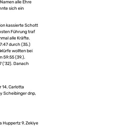
m Namen alle Ehre
hnte sich ein
ion kassierte Schott
chsten Führung traf
mal alle Kräfte.
7:47 durch (35.)
Würfe wollten bei
m 59:55 (39.).
7 (’32). Danach
 14, Carlotta
ly Scheibinger dnp,
a Huppertz 9, Zekiye