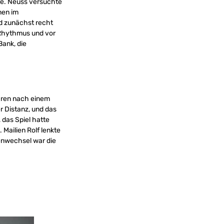
re. Neuss versuchte
nen im
rd zunächst recht
t Rhythmus und vor
Bank, die
waren nach einem
er Distanz, und das
 das Spiel hatte
Mailien Rolf lenkte
enwechsel war die