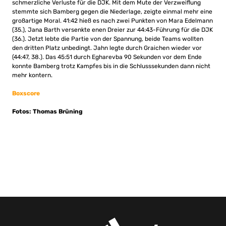
schmerzliche Verluste für die DJK. Mit dem Mute der Verzweiflung
stemmte sich Bamberg gegen die Niederlage, zeigte einmal mehr eine
großartige Moral. 41:42 hieß es nach zwei Punkten von Mara Edelmann
(35.), Jana Barth versenkte enen Dreier zur 44:43-Führung für die DJK
(36.). Jetzt lebte die Partie von der Spannung, beide Teams wollten
den dritten Platz unbedingt. Jahn legte durch Graichen wieder vor
(44:47, 38.). Das 45:51 durch Egharevba 90 Sekunden vor dem Ende
konnte Bamberg trotz Kampfes bis in die Schlusssekunden dann nicht
mehr kontern.
Boxscore
Fotos: Thomas Brüning