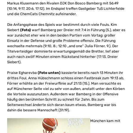
Markus Klusemann den Rivalen DJK Don Bosco Bamberg mit 56:49
(10:14, 9:17, 20:6, 17:12). Im Endspiel treffen Gastgeber TuS Lichterfelde
und die ChemCats Chemnitz aufeinander.
Die Anfangsphase des Spiels war bestimmt durch viele Fouls. Kim
Siebert
(Foto)
warf Bamberg per Dreier mit 7:4 in Führung (5.), aber es
war zunächst eher wie in den beiden Partien vom Vortag: großer
Einsatz in der Defense und große Probleme offensiv. Die Führung
wechselte mehrmals (9:10, 8.; 12:10 „and one“ Julia Förner, 9.). Der
Titelverteidiger dominierte erwartungsgemäß die Bretter, lief aber
auch nach zwölf Minuten einem Rückstand hinterher (17:13, Dreier
Siebert).
Praise Egharevba
(Foto unten)
kassierte bereits nach 13 Minuten ihr
drittes Foul, Anna Hübschmann schloss einen Fastbreak zum 19:13 ab,
Förner erhöhte an der Freiwurflinie auf 21:13 (15.). Man versuchte es
auf Münchener Seite viel zu sehr von außen, anstatt unter den Körben
die Vorteile auszunutzen. Außerdem war Bamberg in der Offensive
häufig den berühmten Schritt zu schnell für Jahn. Bis zum
Seitenwechsel änderte sich daran kaum etwas, Bamberg war bis
dahin die bessere Mannschaft (31:19).
München kam mit