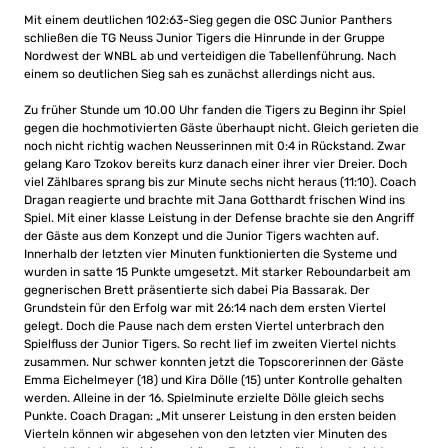
Mit einem deutlichen 102:63-Sieg gegen die OSC Junior Panthers
schließen die TG Neuss Junior Tigers die Hinrunde in der Gruppe
Nordwest der WNBL ab und verteidigen die Tabellenführung. Nach
einem so deutlichen Sieg sah es zunächst allerdings nicht aus.
Zu früher Stunde um 10.00 Uhr fanden die Tigers zu Beginn ihr Spiel
gegen die hochmotivierten Gäste überhaupt nicht. Gleich gerieten die
noch nicht richtig wachen Neusserinnen mit 0:4 in Rückstand. Zwar
gelang Karo Tzokov bereits kurz danach einer ihrer vier Dreier. Doch
viel Zählbares sprang bis zur Minute sechs nicht heraus (11:10). Coach
Dragan reagierte und brachte mit Jana Gotthardt frischen Wind ins
Spiel. Mit einer klasse Leistung in der Defense brachte sie den Angriff
der Gäste aus dem Konzept und die Junior Tigers wachten auf.
Innerhalb der letzten vier Minuten funktionierten die Systeme und
wurden in satte 15 Punkte umgesetzt. Mit starker Reboundarbeit am
gegnerischen Brett präsentierte sich dabei Pia Bassarak. Der
Grundstein für den Erfolg war mit 26:14 nach dem ersten Viertel
gelegt. Doch die Pause nach dem ersten Viertel unterbrach den
Spielfluss der Junior Tigers. So recht lief im zweiten Viertel nichts
zusammen. Nur schwer konnten jetzt die Topscorerinnen der Gäste
Emma Eichelmeyer (18) und Kira Dölle (15) unter Kontrolle gehalten
werden. Alleine in der 16. Spielminute erzielte Dölle gleich sechs
Punkte. Coach Dragan: „Mit unserer Leistung in den ersten beiden
Vierteln können wir abgesehen von den letzten vier Minuten des