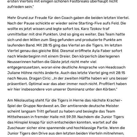
ersten Viertels mit einigen schönen Fastbreaks überhaupt nicht
zufrieden sein.“
Mehr Grund zur Freude für den Coach gaben die beiden letzten Viertel.
Nach der Pause schickte er wieder seine Starting-Five aufs Feld. Die
wollte es jetzt wissen und legte sofort los. Karo Tzokov traf
unmittelbar mit drei Punkten. Und so ging es weiter. Das Team hatte
sich und den Willen zum Sieg gefunden und produzierte Punkte am
laufenden Band. Mit 28:15 ging das Viertel an die Tigers. Im letzten
Viertel genau das gleiche Bild. Diesmal eröffnete Ayla Faber sofort
nach Wiederbeginn mit einem Dreier. Den körperlich überlegenen
Neusserinnen hatten die Gäste jetzt nicht mehr viel
entgegenzusetzen, woran eine deutliche Ansprache von Headcoach
Juliane Höhne nichts änderte. Auch das letzte Viertel ging mit 28:15
nach Neuss. Dragan Ciric: „In der zweiten Hälfte haben wir uns besser
präsentiert. Optimal war das aber immer noch nicht. Profitiert haben
wir hier insbesondere von unserer Dominanz unter den Körben.“
Am Nikolaustag steht für die Tigers in Herne das nächste Kracher-
Spiel der Gruppe Nordwest an. Der amtierende deutsche Meister
scheint langsam Tritt gefasst zu haben und besiegte das Team
Mittelhessen in fremder Halle mit 59:39. Nachdem die Junior Tigers
das Hinspiel knapp für sich entscheiden konnten, wartet auf die
Zuschauer sicher eine spannende und hochklassige Partie. Wenn die
Junior Tigers den Drive aus den letzten beiden Vierteln mitnehmen,