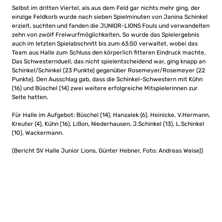
Selbst im dritten Viertel, als aus dem Feld gar nichts mehr ging, der
einzige Feldkorb wurde nach sieben Spielminuten von Janina Schinkel
erzielt, suchten und fanden die JUNIOR-LIONS Fouls und verwandelten
zehn von zwölf Freiwurfmöglichkeiten. So wurde das Spielergebnis
auch im letzten Spielabschnitt bis zum 63:50 verwaltet, wobei das
Team aus Halle zum Schluss den körperlich fitteren Eindruck machte.
Das Schwesternduell, das nicht spielentscheidend war, ging knapp an
Schinkel/Schinkel (23 Punkte) gegenüber Rosemeyer/Rosemeyer (22
Punkte). Den Ausschlag gab, dass die Schinkel-Schwestern mit Kühn
(16) und Büschel (14) zwei weitere erfolgreiche Mitspielerinnen zur
Seite hatten.
Für Halle im Aufgebot: Büschel (14), Hanzalek (6), Heinicke, V.Hermann,
Kreuter (4), Kühn (16), Lißon, Niederhausen, J.Schinkel (13), L.Schinkel
(10), Wackermann.
(Bericht SV Halle Junior Lions, Günter Hebner, Foto: Andreas Weise))