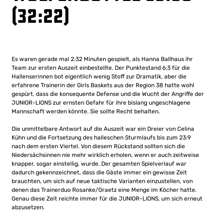
(32:22)
Es waren gerade mal 2:32 Minuten gespielt, als Hanna Ballhaus ihr
Team zur ersten Auszeit einbestellte. Der Punktestand 6:3 für die
Hallenserinnen bot eigentlich wenig Stoff zur Dramatik, aber die
erfahrene Trainerin der Girls Baskets aus der Region 38 hatte wohl
gespürt, dass die konsequente Defense und die Wucht der Angriffe der
JUNIOR-LIONS zur ernsten Gefahr für ihre bislang ungeschlagene
Mannschaft werden könnte. Sie sollte Recht behalten.
Die unmittelbare Antwort auf die Auszeit war ein Dreier von Celina
Kühn und die Fortsetzung des halleschen Sturmlaufs bis zum 23:9
nach dem ersten Viertel. Von diesem Rückstand sollten sich die
Niedersächsinnen nie mehr wirklich erholen, wenn er auch zeitweise
knapper, sogar einstellig, wurde. Der gesamten Spielverlauf war
dadurch gekennzeichnet, dass die Gäste immer ein gewisse Zeit
brauchten, um sich auf neue taktische Varianten einzustellen, von
denen das Trainerduo Rosanke/Graetz eine Menge im Köcher hatte.
Genau diese Zeit reichte immer für die JUNIOR-LIONS, um sich erneut
abzusetzen.