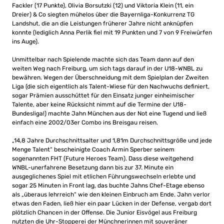
Fackler (17 Punkte), Olivia Borsutzki (12) und Viktoria Klein (11, ein
Dreier) & Co siegten mühelos über die Bayernliga-Konkurrenz TG
Landshut, die an die Leistungen früherer Jahre nicht anknüpfen
konnte (lediglich Anna Perlik fiel mit 19 Punkten und 7 von 9 Freiwürfen
ins Auge).
Unmittelbar nach Spielende machte sich das Team dann auf den
weiten Weg nach Freiburg, um sich tags darauf in der U18-WNBL zu
bewähren. Wegen der Überschneidung mit dem Spielplan der Zweiten
Liga (die sich eigentlich als Talent-Wiese für den Nachwuchs definiert,
sogar Prämien ausschüttet für den Einsatz junger einheimischer
Talente, aber keine Rücksicht nimmt auf die Termine der U18-
Bundesliga!) machte Jahn München aus der Not eine Tugend und ließ
einfach eine 2002/03er Combo ins Breisgau reisen.
„14,8 Jahre Durchschnittsalter und 1,81m Durchschnittsgröße und jede
Menge Talent“ bescheinigte Coach Armin Sperber seinem
sogenannten FHT (Future Heroes Team). Dass diese weitgehend
WNBL-unerfahrene Besetzung dann bis zur 37. Minute ein
ausgeglichenes Spiel mit etlichen Führungswechseln erlebte und
sogar 25 Minuten in Front lag, das buchte Jahns Chef-Etage ebenso
als „überaus lehrreich“ wie den kleinen Einbruch am Ende. Jahn verlor
etwas den Faden, ließ hier ein paar Lücken in der Defense, vergab dort
plötzlich Chancen in der Offense. Die Junior Eisvögel aus Freiburg
nutzten die Uhr-Stopperei der Münchnerinnen mit souveräner