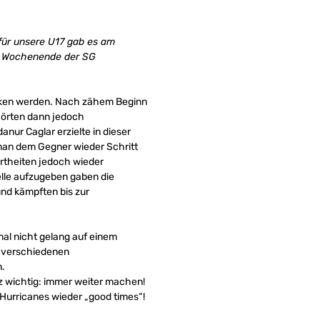
h für unsere U17 gab es am
n Wochenende der SG
enken werden. Nach zähem Beginn
ehörten dann jedoch
nur Caglar erzielte in dieser
 man dem Gegner wieder Schritt
ertheiten jedoch wieder
elle aufzugeben gaben die
und kämpften bis zur
mal nicht gelang auf einem
e verschiedenen
n.
nz wichtig: immer weiter machen!
Hurricanes wieder „good times“!