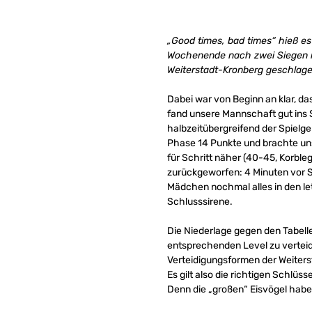
„Good times, bad times“ hieß es 
Wochenende nach zwei Siegen i
Weiterstadt-Kronberg geschlag
Dabei war von Beginn an klar, 
fand unsere Mannschaft gut ins S
halbzeitübergreifend der Spielg
Phase 14 Punkte und brachte uns
für Schritt näher (40-45, Korbl
zurückgeworfen: 4 Minuten vor S
Mädchen nochmal alles in den let
Schlusssirene.
Die Niederlage gegen den Tabelle
entsprechenden Level zu verteid
Verteidigungsformen der Weite
Es gilt also die richtigen Schl
Denn die „großen“ Eisvögel habe