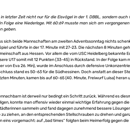
in letzter Zeit nicht nur für die Eisvögel in der 1. DBBL, sondern auc
n Folge eine Niederlage. Mit 60:69 musste man sich am vergangene
en geben.
dass sich beide Mannschaften am zweiten Adventssonntag nichts sch
piel und führte in der 17. Minute mit 27-23. Die nächsten 8 Minuten g
emeinschaft aus Hessen. Vor allem die vom USC Heidelberg bekannte Eda
ere U17 somit mit 12 Punkten (33-45) in Rückstand. In der Folge kam
eger von Eva 26. Min), wurde im Anschluss durch defensive Unkonzentri
chluss stand es 50-63 für die Südhessinen. Doch anstatt an dieser St
zten Minuten, kamen bis auf 60-65 (40. Minute, Freiwurf Luisa) heran 
nnachbarn ist derweil nur bedingt ein Schritt zurück. Während es dies
igen, konnte man offensiv wieder einmal wichtige Erfahrung gegen di
rstädterinnen sammeln und fand dagegen zunehmend bessere Lösunge
üsse zu ziehen, an den entsprechenden Stellschrauben zu drehen und ga
n eins vorgemacht: auf „bad times“ folgten beim Heimerfolg gegen die 