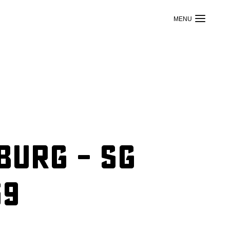
burg – SG
69