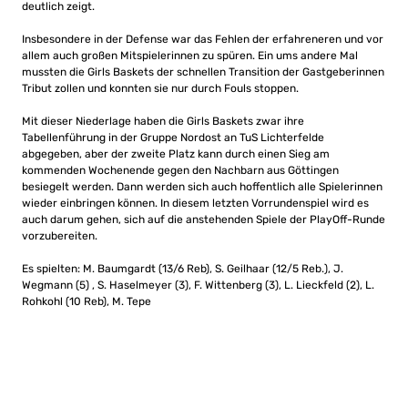
deutlich zeigt.
Insbesondere in der Defense war das Fehlen der erfahreneren und vor
allem auch großen Mitspielerinnen zu spüren. Ein ums andere Mal
mussten die Girls Baskets der schnellen Transition der Gastgeberinnen
Tribut zollen und konnten sie nur durch Fouls stoppen.
Mit dieser Niederlage haben die Girls Baskets zwar ihre
Tabellenführung in der Gruppe Nordost an TuS Lichterfelde
abgegeben, aber der zweite Platz kann durch einen Sieg am
kommenden Wochenende gegen den Nachbarn aus Göttingen
besiegelt werden. Dann werden sich auch hoffentlich alle Spielerinnen
wieder einbringen können. In diesem letzten Vorrundenspiel wird es
auch darum gehen, sich auf die anstehenden Spiele der PlayOff-Runde
vorzubereiten.
Es spielten: M. Baumgardt (13/6 Reb), S. Geilhaar (12/5 Reb.), J.
Wegmann (5) , S. Haselmeyer (3), F. Wittenberg (3), L. Lieckfeld (2), L.
Rohkohl (10 Reb), M. Tepe