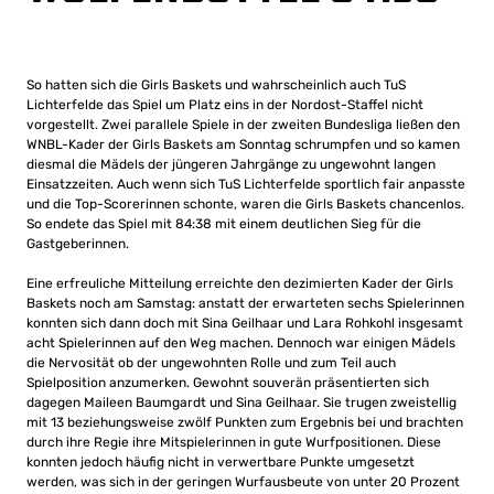
So hatten sich die Girls Baskets und wahrscheinlich auch TuS
Lichterfelde das Spiel um Platz eins in der Nordost-Staffel nicht
vorgestellt. Zwei parallele Spiele in der zweiten Bundesliga ließen den
WNBL-Kader der Girls Baskets am Sonntag schrumpfen und so kamen
diesmal die Mädels der jüngeren Jahrgänge zu ungewohnt langen
Einsatzzeiten. Auch wenn sich TuS Lichterfelde sportlich fair anpasste
und die Top-Scorerinnen schonte, waren die Girls Baskets chancenlos.
So endete das Spiel mit 84:38 mit einem deutlichen Sieg für die
Gastgeberinnen.
Eine erfreuliche Mitteilung erreichte den dezimierten Kader der Girls
Baskets noch am Samstag: anstatt der erwarteten sechs Spielerinnen
konnten sich dann doch mit Sina Geilhaar und Lara Rohkohl insgesamt
acht Spielerinnen auf den Weg machen. Dennoch war einigen Mädels
die Nervosität ob der ungewohnten Rolle und zum Teil auch
Spielposition anzumerken. Gewohnt souverän präsentierten sich
dagegen Maileen Baumgardt und Sina Geilhaar. Sie trugen zweistellig
mit 13 beziehungsweise zwölf Punkten zum Ergebnis bei und brachten
durch ihre Regie ihre Mitspielerinnen in gute Wurfpositionen. Diese
konnten jedoch häufig nicht in verwertbare Punkte umgesetzt
werden, was sich in der geringen Wurfausbeute von unter 20 Prozent