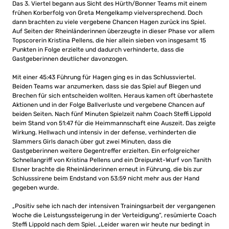
Das 3. Viertel begann aus Sicht des Hürth/Bonner Teams mit einem
frühen Korberfolg von Greta Mengelkamp vielversprechend. Doch
dann brachten zu viele vergebene Chancen Hagen zurück ins Spiel.
Auf Seiten der Rheinländerinnen überzeugte in dieser Phase vor allem
Topscorerin Kristina Pellens, die hier allein sieben von insgesamt 15
Punkten in Folge erzielte und dadurch verhinderte, dass die
Gastgeberinnen deutlicher davonzogen.
Mit einer 45:43 Führung für Hagen ging es in das Schlussviertel.
Beiden Teams war anzumerken, dass sie das Spiel auf Biegen und
Brechen für sich entscheiden wollten. Heraus kamen oft überhastete
Aktionen und in der Folge Ballverluste und vergebene Chancen auf
beiden Seiten. Nach fünf Minuten Spielzeit nahm Coach Steffi Lippold
beim Stand von 51:47 für die Heimmannschaft eine Auszeit. Das zeigte
Wirkung. Hellwach und intensiv in der defense, verhinderten die
Slammers Girls danach über gut zwei Minuten, dass die
Gastgeberinnen weitere Gegentreffer erzielten. Ein erfolgreicher
Schnellangriff von Kristina Pellens und ein Dreipunkt-Wurf von Tanith
Elsner brachte die Rheinländerinnen erneut in Führung, die bis zur
Schlusssirene beim Endstand von 53:59 nicht mehr aus der Hand
gegeben wurde.
„Positiv sehe ich nach der intensiven Trainingsarbeit der vergangenen
Woche die Leistungssteigerung in der Verteidigung“, resümierte Coach
Steffi Lippold nach dem Spiel. „Leider waren wir heute nur bedingt in