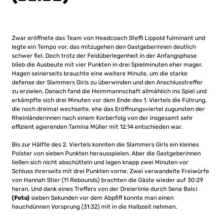
Zwar eröffnete das Team von Headcoach Steffi Lippold fulminant und
legte ein Tempo vor, das mitzugehen den Gastgeberinnen deutlich
schwer fiel. Doch trotz der Feldüberlegenheit in der Anfangsphase
blieb die Ausbeute mit vier Punkten in drei Spielminuten eher mager.
Hagen seinerseits brauchte eine weitere Minute, um die starke
defense der Slammers Girls zu überwinden und den Anschlusstreffer
zu erzielen. Danach fand die Heimmannschaft allmählich ins Spiel und
erkämpfte sich drei Minuten vor dem Ende des 1. Viertels die Führung,
die noch dreimal wechselte, ehe das Eröffnungsviertel zugunsten der
Rheinländerinnen nach einem Korberfolg von der insgesamt sehr
effizient agierenden Tamina Müller mit 12:14 entschieden war.
Bis zur Hälfte des 2. Viertels konnten die Slammers Girls ein kleines
Polster von sieben Punkten herausspielen. Aber die Gastgeberinnen
ließen sich nicht abschütteln und lagen knapp zwei Minuten vor
Schluss ihrerseits mit drei Punkten vorne. Zwei verwandelte Freiwürfe
von Hannah Stier (11 Rebounds) brachten die Gäste wieder auf 30:29
heran. Und dank eines Treffers von der Dreierlinie durch Sena Balci
(Foto)
sieben Sekunden vor dem Abpfiff konnte man einen
hauchdünnen Vorsprung (31:32) mit in die Halbzeit nehmen.