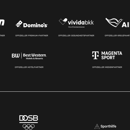
RTNER
OFFIZIELLER PREMIUM-PARTNER
OFFIZIELLER GESUNDHEITSPARTNER
OFFIZIELLER KREUZFAH
OFFIZIELLER HOTELPARTNER
OFFIZIELLER MEDIENPARTNER