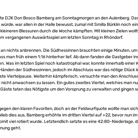
iste DJK Don Bosco Bamberg am Sonntagmorgen an den Aulenberg. Das
ürde, war allen in der Halle bewusst, zumal mit Smilla Bürklin noch ein
 kleineren Blessuren durch die Woche kämpften. Mit kleinen Zielen woll
um vergangenen Auswärtsspiel am letzten Sonntag in Rhöndorf.
an nichts anbrennen. Die Südhessinnen brauchten einige Minuten, um s
ass man früh einem 1:16 hinterher lief. Ab dann fanden die Gastgeber 
ten. Was im letzten Spiel noch katastrophal war, konnte innerhalb ein
Händen der Südhessinnen, jedoch im Abschluss war das nötige Glück l
erste Viertelpause. Weiterhin kämpferisch, versuchte man den Anschlus
icht anwachsen zu lassen. Ein gutes zweites Viertel, welches man nur
Gäste taten das Nötigste um den Vorsprung zu verwalten und gingen som
 gegen den klaren Favoriten, doch an der Feldwurfquote wollte man sic
eb dies aus, Bamberg erhöhte im dritten Viertel auf +22, bevor nun im l
omit viel rotiert wurde. Letztendlich setzte es eine 42:80-Niederlage, 
dnung geht.