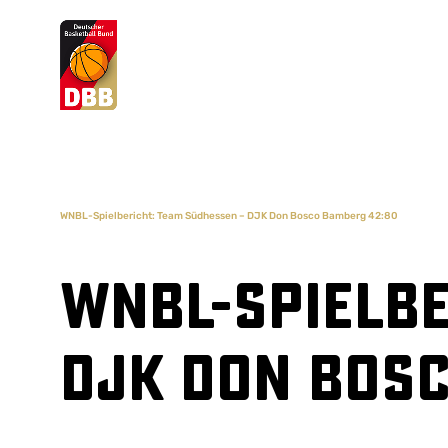
Suchvorschläge
Lorem Ipsum
Dolor Sit
Amet Valputo
WNBL-Spielbericht: Team Südhessen – DJK Don Bosco Bamberg 42:80
WNBL-Spielbe
DJK Don Bos