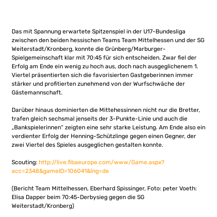
Das mit Spannung erwartete Spitzenspiel in der U17-Bundesliga
zwischen den beiden hessischen Teams Team Mittelhessen und der SG
Weiterstadt/Kronberg, konnte die Grünberg/Marburger-
Spielgemeinschaft klar mit 70:45 für sich entscheiden. Zwar fiel der
Erfolg am Ende ein wenig zu hoch aus, doch nach ausgeglichenem 1.
Viertel präsentierten sich die favorisierten Gastgeberinnen immer
stärker und profitierten zunehmend von der Wurfschwäche der
Gästemannschaft.
Darüber hinaus dominierten die Mittehessinnen nicht nur die Bretter,
trafen gleich sechsmal jenseits der 3-Punkte-Linie und auch die
„Bankspielerinnen“ zeigten eine sehr starke Leistung. Am Ende also ein
verdienter Erfolg der Henning-Schützlinge gegen einen Gegner, der
zwei Viertel des Spieles ausgeglichen gestalten konnte.
Scouting:
http://live.fibaeurope.com/www/Game.aspx?
acc=2348&gameID=106041&lng=de
(Bericht Team Mittelhessen, Eberhard Spissinger, Foto: peter Voeth:
Elisa Dapper beim 70:45-Derbysieg gegen die SG
Weiterstadt/Kronberg)