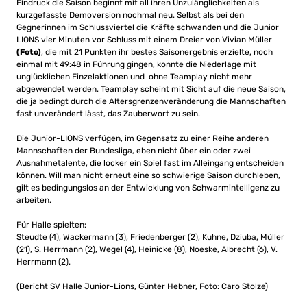
Eindruck die Saison beginnt mit all ihren Unzulänglichkeiten als
kurzgefasste Demoversion nochmal neu. Selbst als bei den
Gegnerinnen im Schlussviertel die Kräfte schwanden und die Junior
LIONS vier Minuten vor Schluss mit einem Dreier von Vivian Müller
(Foto)
, die mit 21 Punkten ihr bestes Saisonergebnis erzielte, noch
einmal mit 49:48 in Führung gingen, konnte die Niederlage mit
unglücklichen Einzelaktionen und ohne Teamplay nicht mehr
abgewendet werden. Teamplay scheint mit Sicht auf die neue Saison,
die ja bedingt durch die Altersgrenzenveränderung die Mannschaften
fast unverändert lässt, das Zauberwort zu sein.
Die Junior-LIONS verfügen, im Gegensatz zu einer Reihe anderen
Mannschaften der Bundesliga, eben nicht über ein oder zwei
Ausnahmetalente, die locker ein Spiel fast im Alleingang entscheiden
können. Will man nicht erneut eine so schwierige Saison durchleben,
gilt es bedingungslos an der Entwicklung von Schwarmintelligenz zu
arbeiten.
Für Halle spielten:
Steudte (4), Wackermann (3), Friedenberger (2), Kuhne, Dziuba, Müller
(21), S. Herrmann (2), Wegel (4), Heinicke (8), Noeske, Albrecht (6), V.
Herrmann (2).
(Bericht SV Halle Junior-Lions, Günter Hebner, Foto: Caro Stolze)