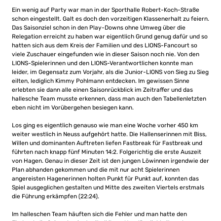
Ein wenig auf Party war man in der Sporthalle Robert-Koch-Straße
schon eingestellt. Galt es doch den vorzeitigen Klassenerhalt zu feiern.
Das Saisonziel schon in den Play-Downs ohne Umweg über die
Relegation erreicht zu haben war eigentlich Grund genug dafür und so
hatten sich aus dem Kreis der Familien und des LIONS-Fancourt so
viele Zuschauer eingefunden wie in dieser Saison noch nie. Von den
LIONS-Spielerinnen und den LIONS-Verantwortlichen konnte man
leider, im Gegensatz zum Vorjahr, als die Junior-LIONS von Sieg zu Sieg
eilten, lediglich Kimmy Pohlmann entdecken. Im gewissen Sinne
erlebten sie dann alle einen Saisonrückblick im Zeitraffer und das
hallesche Team musste erkennen, dass man auch den Tabellenletzten
eben nicht im Vorübergehen besiegen kann.
Los ging es eigentlich genauso wie man eine Woche vorher 450 km
weiter westlich in Neuss aufgehört hatte. Die Hallenserinnen mit Biss,
Willen und dominanten Auftreten liefen Fastbreak für Fastbreak und
führten nach knapp fünf Minuten 14:2. Folgerichtig die erste Auszeit
von Hagen. Genau in dieser Zeit ist den jungen Löwinnen irgendwie der
Plan abhanden gekommen und die mit nur acht Spielerinnen
angereisten Hagenerinnen holten Punkt für Punkt auf, konnten das
Spiel ausgeglichen gestalten und Mitte des zweiten Viertels erstmals
die Führung erkämpfen (22:24).
Im halleschen Team häuften sich die Fehler und man hatte den