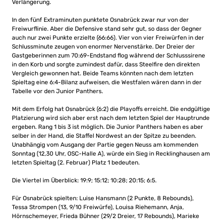
Verlängerung.
In den fünf Extraminuten punktete Osnabrück zwar nur von der
Freiwurflinie. Aber die Defensive stand sehr gut, so dass der Gegner
auch nur zwei Punkte erzielte (66:66). Vier von vier Freiwürfen in der
Schlussminute zeugen von enormer Nervenstärke. Der Dreier der
Gastgeberinnen zum 70:69-Endstand flog während der Schlusssirene
in den Korb und sorgte zumindest dafür, dass Steelfire den direkten
Vergleich gewonnen hat. Beide Teams könnten nach dem letzten
Spieltag eine 6:4-Bilanz aufweisen, die Westfalen wären dann in der
Tabelle vor den Junior Panthers.
Mit dem Erfolg hat Osnabrück (6:2) die Playoffs erreicht. Die endgültige
Platzierung wird sich aber erst nach dem letzten Spiel der Hauptrunde
ergeben. Rang 1 bis 3 ist möglich. Die Junior Panthers haben es aber
selber in der Hand, die Staffel Nordwest an der Spitze zu beenden.
Unabhängig vom Ausgang der Partie gegen Neuss am kommenden
Sonntag (12,30 Uhr, OSC-Halle A), würde ein Sieg in Recklinghausen am
letzten Spieltag (2. Februar) Platz 1 bedeuten.
Die Viertel im Überblick: 19:9; 15:12; 10:28; 20:15; 6:5.
Für Osnabrück spielten: Luise Hansmann (2 Punkte, 8 Rebounds),
Tessa Strompen (13, 9/10 Freiwürfe), Louisa Riehemann, Anja,
Hörnschemeyer, Frieda Bühner (29/2 Dreier, 17 Rebounds), Marieke