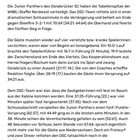
Die Junior Panthers des Osnabrücker SC haben die Tabellenspitze der
WNBL-Staffel Nordwest verteidigt: Das OSC-Team rettete sich in einer
dramatischen Schlussminute in die Verlängerung und behielt am Ende
gegen Steelfire 3-2-1 mit 70:69 (34:21; 64:64) die Oberhand und feierte
den fünften Sieg in Folge.
Die Gäste mussten wieder auf vier verletzte bzw. kranke Spielerinnen
verzichten, waren aber von Beginn an tonangebend. Ein 10:0-Lauf
brachte den Tabellenführer mit 16:7 in Führung (9. Minute), 19:9 lautete
der Zwischenstand am Ende des Viertels. Das Kooperationsteam aus
Herne/Hagen/Bochum kam dann zurück ins Spiel und zwang
Osnabrück zu einer Auszeit (21:17; 14.). Die von den Coaches erhoffte
Reaktion folgte: Über 28:19 (17.) bauten die Gäste ihren Vorsprung auf
34:21 aus.
Dem OSC-Team war klar, dass die Gastgeberinnen mit Wut im Bauch
aus der Kabine kommen werden. Eine 37:25-Führung (22.) war vier
Minuten später fast hergeschenkt (37:35). Noch vor dem
Schlussabschnitt verspielten die Junior Panthers einen fünf-Punkte-
Vorsprung (42:37), mit 44:49 ging es in die letzten zehn Minuten. In der
38. Minute schien die Vorentscheidung gefallen zu sein (52:61). Auch
48 Sekunden vor Schluss, beim Stande von 57:64, sprach eigentlich
nicht mehr viel für die Gäste aus Niedersachsen. Doch ein Freiwurf
und zwei Dreier retteten den OSC tatsächlich noch in die