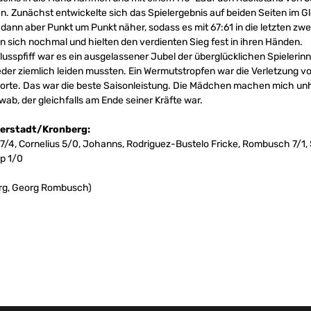
n. Zunächst entwickelte sich das Spielergebnis auf beiden Seiten im G
dann aber Punkt um Punkt näher, sodass es mit 67:61 in die letzten zwei 
 sich nochmal und hielten den verdienten Sieg fest in ihren Händen.
sspfiff war es ein ausgelassener Jubel der überglücklichen Spielerin
ieder ziemlich leiden mussten. Ein Wermutstropfen war die Verletzung 
 Worte. Das war die beste Saisonleistung. Die Mädchen machen mich unhe
b, der gleichfalls am Ende seiner Kräfte war.
iterstadt/Kronberg:
7/4, Cornelius 5/0, Johanns, Rodriguez-Bustelo Fricke, Rombusch 7/1,
p 1/0
erg, Georg Rombusch)