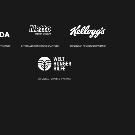
RTPARTNER
OFFIZIELLER ERNÄHRUNGSPARTNER
OFFIZIELLER FRÜHSTÜCKSPARTNER
OFFIZIELLER CHARITY-PARTNER