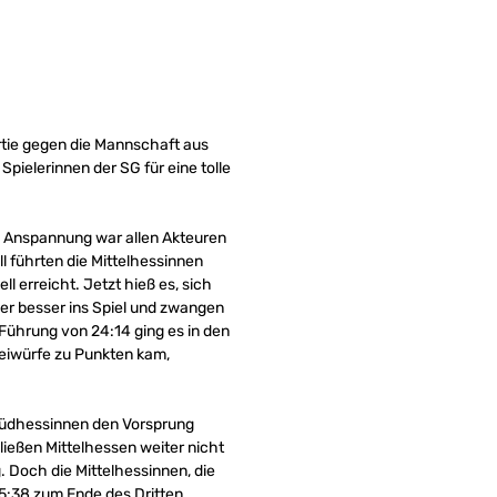
artie gegen die Mannschaft aus
Spielerinnen der SG für eine tolle
ie Anspannung war allen Akteuren
 führten die Mittelhessinnen
 erreicht. Jetzt hieß es, sich
er besser ins Spiel und zwangen
 Führung von 24:14 ging es in den
reiwürfe zu Punkten kam,
e Südhessinnen den Vorsprung
ießen Mittelhessen weiter nicht
 Doch die Mittelhessinnen, die
55:38 zum Ende des Dritten