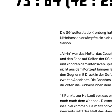
73 : 64 (42 : 2
Die SG Weiterstadt/Kronberg hat 
Mittelhessen erkämpfte sie sich d
Saison.
„All-in“ war das Motto, das Coa
und den Fans auf Seiten der SG 
und konnten dem intensiven Spiel
nicht aus dem Konzept bringen l
den Gegner mit Druck in der Defe
zweiten Abschnitt. Die Coaches 
drückten die Südhessinnen dem S
13 Punkte zur Halbzeit vor, das 
noch nach dem Wechsel. Diesmal 
ins Spiel kommen. Beim Stand vo
ihrerseits jetzt das Heft des H