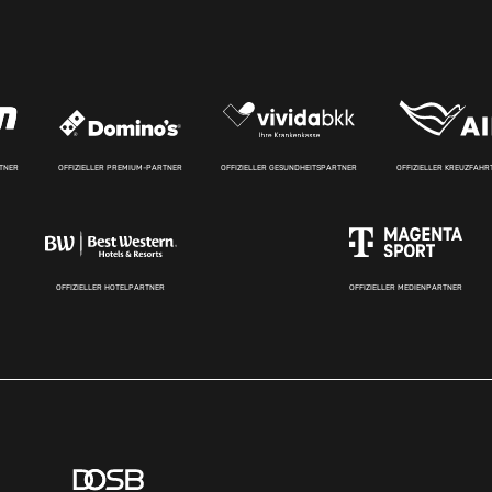
RTNER
OFFIZIELLER PREMIUM-PARTNER
OFFIZIELLER GESUNDHEITSPARTNER
OFFIZIELLER KREUZFAH
OFFIZIELLER HOTELPARTNER
OFFIZIELLER MEDIENPARTNER