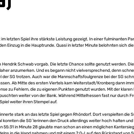
9)
im letzten Spiel ihre stärkste Leistung gezeigt. In einer fulminanten P
en Einzug in die Hauptrunde. Quasi in letzter Minute belohnten sich die 
ch Hendrik Schwab vorgab. Die letzte Chance sollte genutzt werden. D
daher anzumerken. Und es begann nicht vielversprechend, denn schnell
 der SG trotzen. Auch war die Mannschaftsfoulgrenze bei der SG schnell
assen. Ab Mitte des ersten Viertels kam Weiterstadt/Kronberg dann imm
nse zu Fehlern, die zu eigenen Punkten genutzt wurden. Mit der klaren
puschten weiter von der Bank. Während Mittelhessen fast nur durch F
piel weiter ihren Stempel auf.
erinnerte stark an das letzte Spiel gegen Rhöndorf. Dort verspielten di
konnten die SG´lerinnen den Druck allerdings weiter hoch halten und l
n 55:31 in Minute 28 glaubte man schon an einen möglichen Kantersieg.
andelns in die Hand nahmen und mit einem 7:0-Lauf den Rückstand von 