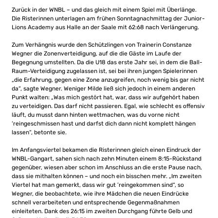
Zurück in der WNBL – und das gleich mit einem Spiel mit Überlänge.
Die Risterinnen unterlagen am frühen Sonntagnachmittag der Junior-
Lions Academy aus Halle an der Saale mit 62:68 nach Verlängerung.
Zum Verhängnis wurde den Schützlingen von Trainerin Constanze
Wegner die Zonenverteidigung, auf die die Gäste im Laufe der
Begegnung umstellten. Da die U18 das erste Jahr sei, in dem die Ball-
Raum-Verteidigung zugelassen ist, sei bei ihren jungen Spielerinnen
„die Erfahrung, gegen eine Zone anzugreifen, noch wenig bis gar nicht
da“, sagte Wegner. Weniger Milde ließ sich jedoch in einem anderen
Punkt walten: „Was mich gestört hat, war, dass wir aufgehört haben
zu verteidigen. Das darf nicht passieren. Egal, wie schlecht es offensiv
läuft, du musst dann hinten wettmachen, was du vorne nicht
’reingeschmissen hast und darfst dich dann nicht komplett hängen
lassen“, betonte sie.
Im Anfangsviertel bekamen die Risterinnen gleich einen Eindruck der
WNBL-Gangart, sahen sich nach zehn Minuten einem 8:15-Rückstand
gegenüber, wiesen aber schon im Anschluss an die erste Pause nach,
dass sie mithalten können – und noch ein bisschen mehr. „Im zweiten
Viertel hat man gemerkt, dass wir gut ’reingekommen sind“, so
Wegner, die beobachtete, wie ihre Mädchen die neuen Eindrücke
schnell verarbeiteten und entsprechende Gegenmaßnahmen
einleiteten. Dank des 26:15 im zweiten Durchgang führte Gelb und