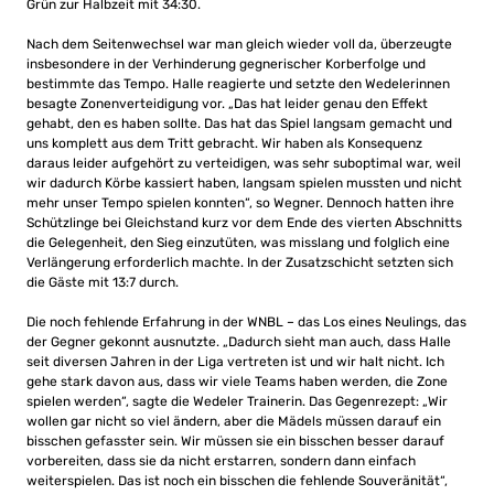
Grün zur Halbzeit mit 34:30.
Nach dem Seitenwechsel war man gleich wieder voll da, überzeugte
insbesondere in der Verhinderung gegnerischer Korberfolge und
bestimmte das Tempo. Halle reagierte und setzte den Wedelerinnen
besagte Zonenverteidigung vor. „Das hat leider genau den Effekt
gehabt, den es haben sollte. Das hat das Spiel langsam gemacht und
uns komplett aus dem Tritt gebracht. Wir haben als Konsequenz
daraus leider aufgehört zu verteidigen, was sehr suboptimal war, weil
wir dadurch Körbe kassiert haben, langsam spielen mussten und nicht
mehr unser Tempo spielen konnten“, so Wegner. Dennoch hatten ihre
Schützlinge bei Gleichstand kurz vor dem Ende des vierten Abschnitts
die Gelegenheit, den Sieg einzutüten, was misslang und folglich eine
Verlängerung erforderlich machte. In der Zusatzschicht setzten sich
die Gäste mit 13:7 durch.
Die noch fehlende Erfahrung in der WNBL – das Los eines Neulings, das
der Gegner gekonnt ausnutzte. „Dadurch sieht man auch, dass Halle
seit diversen Jahren in der Liga vertreten ist und wir halt nicht. Ich
gehe stark davon aus, dass wir viele Teams haben werden, die Zone
spielen werden“, sagte die Wedeler Trainerin. Das Gegenrezept: „Wir
wollen gar nicht so viel ändern, aber die Mädels müssen darauf ein
bisschen gefasster sein. Wir müssen sie ein bisschen besser darauf
vorbereiten, dass sie da nicht erstarren, sondern dann einfach
weiterspielen. Das ist noch ein bisschen die fehlende Souveränität“,