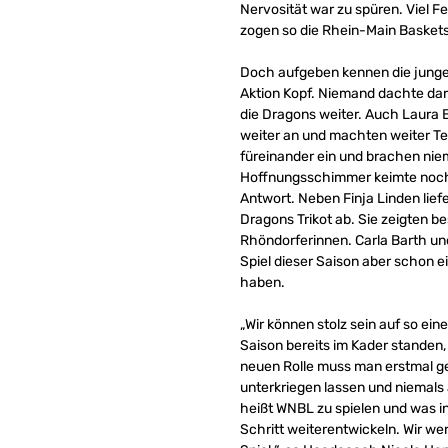
Nervosität war zu spüren. Viel Fe
zogen so die Rhein-Main Basket
Doch aufgeben kennen die jungen
Aktion Kopf. Niemand dachte dar
die Dragons weiter. Auch Laura 
weiter an und machten weiter Te
füreinander ein und brachen niem
Hoffnungsschimmer keimte noch e
Antwort. Neben Finja Linden lie
Dragons Trikot ab. Sie zeigten b
Rhöndorferinnen. Carla Barth un
Spiel dieser Saison aber schon e
haben.
„Wir können stolz sein auf so ein
Saison bereits im Kader standen
neuen Rolle muss man erstmal ge
unterkriegen lassen und niemals
heißt WNBL zu spielen und was in
Schritt weiterentwickeln. Wir w