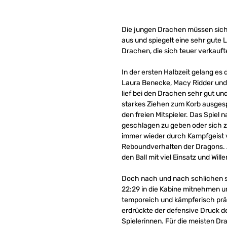
Die jungen Drachen müssen sich 
aus und spiegelt eine sehr gute 
Drachen, die sich teuer verkauft
In der ersten Halbzeit gelang e
Laura Benecke, Macy Ridder und 
lief bei den Drachen sehr gut un
starkes Ziehen zum Korb ausgesp
den freien Mitspieler. Das Spiel
geschlagen zu geben oder sich z
immer wieder durch Kampfgeist 
Reboundverhalten der Dragons. A
den Ball mit viel Einsatz und Will
Doch nach und nach schlichen si
22:29 in die Kabine mitnehmen un
temporeich und kämpferisch präs
erdrückte der defensive Druck d
Spielerinnen. Für die meisten Dr