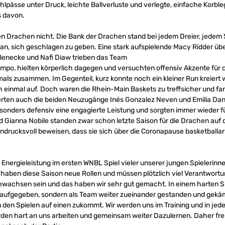
hlpässe unter Druck, leichte Ballverluste und verlegte, einfache Korble
s davon.
 Drachen nicht. Die Bank der Drachen stand bei jedem Dreier, jedem 
an, sich geschlagen zu geben. Eine stark aufspielende Macy Ridder ü
Benecke und Nafi Diaw trieben das Team
mpo, hielten körperlich dagegen und versuchten offensiv Akzente für 
als zusammen. Im Gegenteil, kurz konnte noch ein kleiner Run kreiert 
inmal auf. Doch waren die Rhein-Main Baskets zu treffsicher und fa
ferten auch die beiden Neuzugänge Inés Gonzalez Neven und Emilia Dan
esonders defensiv eine engagierte Leistung und sorgten immer wieder fü
d Gianna Nobile standen zwar schon letzte Saison für die Drachen auf 
indrucksvoll beweisen, dass sie sich über die Coronapause basketballa
e Energieleistung im ersten WNBL Spiel vieler unserer jungen Spielerinne
, haben diese Saison neue Rollen und müssen plötzlich viel Verantwor
wachsen sein und das haben wir sehr gut gemacht. In einem harten Sp
 aufgegeben, sondern als Team weiter zueinander gestanden und gekämp
 den Spielen auf einen zukommt. Wir werden uns im Training und in jede
erden hart an uns arbeiten und gemeinsam weiter Dazulernen. Daher f