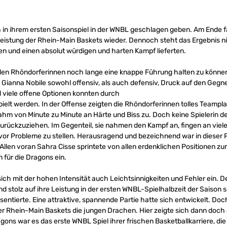
in ihrem ersten Saisonspiel in der WNBL geschlagen geben. Am Ende fäl
Leistung der Rhein-Main Baskets wieder. Dennoch steht das Ergebnis nic
en und einen absolut würdigen und harten Kampf lieferten.
s den Rhöndorferinnen noch lange eine knappe Führung halten zu könne
Gianna Nobile sowohl offensiv, als auch defensiv, Druck auf den Gegn
d viele offene Optionen konnten durch
ielt werden. In der Offense zeigten die Rhöndorferinnen tolles Teampl
 nahm von Minute zu Minute an Härte und Biss zu. Doch keine Spielerin 
urückzuziehen. Im Gegenteil, sie nahmen den Kampf an, fingen an viel
vor Probleme zu stellen. Herausragend und bezeichnend war in dieser
llen voran Sahra Cisse sprintete von allen erdenklichen Positionen z
en für die Dragons ein.
ch mit der hohen Intensität auch Leichtsinnigkeiten und Fehler ein. 
d stolz auf ihre Leistung in der ersten WNBL-Spielhalbzeit der Saison s
entierte. Eine attraktive, spannende Partie hatte sich entwickelt. Do
er Rhein-Main Baskets die jungen Drachen. Hier zeigte sich dann doch 
agons war es das erste WNBL Spiel ihrer frischen Basketballkarriere, di