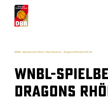
Suchvorschläge
Lorem Ipsum
Dolor Sit
Amet Valputo
WNBL-Spielbericht: Rhein-Main Baskets – Dragons Rhöndorf 84:54
WNBL-Spielbe
Dragons Rhö