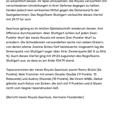
es wesentlich besser, ihr Spiel umzusetzen. Die Royals versuchten mit
verschiedenen Umstellungen in ihrer Defense dagegen zu halten,
fanden jedoch kein wirksames Mittel gegen die Distanzwürfe der
Gastgeberinnen. Das RegioTeam Stuttgart verbuchte dieses Viertel
mit 29:17 für sich.
Saarlouis gelang es im letzten Spielabschnitt wiederum besser, ihre
Offensive durchzusetzen. Aber Stuttgart schien auf jeden Zwei-
Punkte-Wurf der inexio Royals mit einem Drei-Punkte-Wurf zu
erwidern. Die Schwäbinnen verwandelten sechs von sieben Dreiern,
von denen alleine Joanna Scheu fünf beisteuerte; insgesamt lag die
Dreierquote von Stuttgart sogar über ihrer Zweierquote (60 % zu 59,6
%). Auch dieses Viertel ging mit 29:24 zugunsten des RegioTeams
Stuttgart aus, so dass es am Ende 104:79 stand.
Topscorerinnen der inexio Royals Saarlouis waren Romy Brück (26
Punkte), Nele Trommer mit einem Double-Double (17 Punkte, 13
Rebounds) und Audrey Elisondo (10 Punkte). Bei ihrem WNBL-Debut
glänzte auch Katya von Eicken, die sich mit 9 Punkten und 6 Steals
nicht vom Gegner beeindrucken ließ.
(Bericht inexio Royals Saarlouis, Hermann Fassbinder)