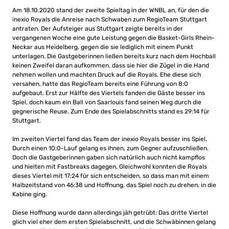
Am 18.10.2020 stand der zweite Spieltag in der WNBL an, für den die
inexio Royals die Anreise nach Schwaben zum RegioTeam Stuttgart
antraten. Der Aufsteiger aus Stuttgart zeigte bereits in der
vergangenen Woche eine gute Leistung gegen die Basket-Girls Rhein-
Neckar aus Heidelberg, gegen die sie lediglich mit einem Punkt
unterlagen. Die Gastgeberinnen ließen bereits kurz nach dem Hochball
keinen Zweifel daran aufkommen, dass sie hier die Zügel in die Hand
nehmen wollen und machten Druck auf die Royals. Ehe diese sich
versahen, hatte das RegioTeam bereits eine Führung von 8:0
aufgebaut. Erst zur Hälfte des Viertels fanden die Gäste besser ins
Spiel, doch kaum ein Ball von Saarlouis fand seinen Weg durch die
gegnerische Reuse. Zum Ende des Spielabschnitts stand es 29:14 für
Stuttgart.
Im zweiten Viertel fand das Team der inexio Royals besser ins Spiel.
Durch einen 10:0-Lauf gelang es ihnen, zum Gegner aufzuschließen.
Doch die Gastgeberinnen gaben sich natürlich auch nicht kampflos
und hielten mit Fastbreaks dagegen. Gleichwohl konnten die Royals
dieses Viertel mit 17:24 für sich entscheiden, so dass man mit einem
Halbzeitstand von 46:38 und Hoffnung, das Spiel noch zu drehen, in die
Kabine ging.
Diese Hoffnung wurde dann allerdings jäh getrübt: Das dritte Viertel
glich viel eher dem ersten Spielabschnitt, und die Schwäbinnen gelang