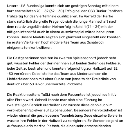
Unsere U18 Bundesliga konnte sich am gestrigen Sonntag mit einem
hart erarbeiteten 70 – 52 (32 – 30) Erfolg bei den OSC Junior Panthers
frühzeitig für das Viertelfinale qualifizieren. Im Vorfeld der Partie
stand natürlich die große Frage, ob sich die junge Mannschaft nach
dem relativ ungefährdeten Heimerfolg in Spiel 1 (74 – 34) mit der
nötigen Intensität auch in einem Auswärtsspiel würde behaupten
können. Unsere Mädels zeigten sich glänzend eingestellt und konnten
im ersten Viertel ein hoch motiviertes Team aus Osnabrück
einigermaßen kontrollieren.
Die Gastgeberinnen spielten im zweiten Spielabschnitt jedoch sehr
gut, wussten Fehler der Berlinerinnen auf beiden Seiten des Feldes zu
jeder Zeit zu bestrafen und konnten folgerichtig zur Halbzeit auf 32
-30 verkürzen. Dabei stellte das Team aus Niedersachsen die
Lichterfelderinnen mit einer Quote von jenseits der Dreierlinie von
deutlich über 60 % vor unerwartete Probleme.
Die Reaktion seitens TuSLi nach dem Pausentee ist jedoch definitiv
aller Ehren wert. Schnell konnte man sich eine Führung im
zweistelligen Bereich erarbeiten und wusste diese dann auch im
verbliebenen Spielverlauf zu behaupten. Besonders hervorzuheben ist
wieder einmal die geschlossene Teamleistung: Jede einzelne Spielerin
wusste ihre Fehler in der Halbzeit zu korrigieren. Ein Sonderlob geht an
Aufbauspielerin Martha Pietsch, die einen sehr entscheidenden