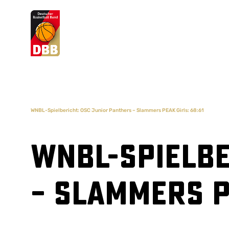
Suchvorschläge
Lorem Ipsum
Dolor Sit
Amet Valputo
WNBL-Spielbericht: OSC Junior Panthers – Slammers PEAK Girls: 68:61
WNBL-Spielbe
– Slammers P