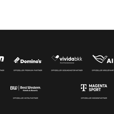
RTNER
OFFIZIELLER PREMIUM-PARTNER
OFFIZIELLER GESUNDHEITSPARTNER
OFFIZIELLER KREUZFAH
OFFIZIELLER HOTELPARTNER
OFFIZIELLER MEDIENPARTNER