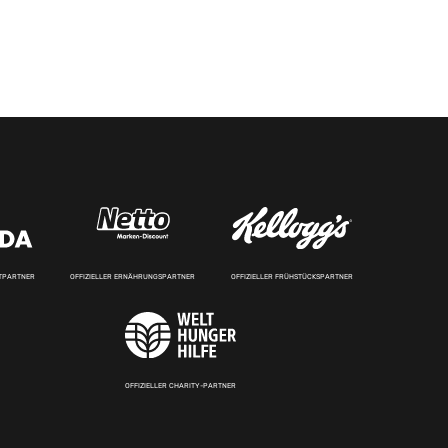
RTPARTNER
OFFIZIELLER ERNÄHRUNGSPARTNER
OFFIZIELLER FRÜHSTÜCKSPARTNER
OFFIZIELLER CHARITY-PARTNER