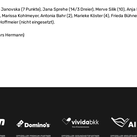
 Janovska (7 Punkte), Jana Sprehe (14/3 Dreier), Merve Silik (10), An
 Marissa Kohlmeyer, Antonia Bahr (2), Marieke Köster (4), Frieda Bühner
offmeier (nicht eingesetzt).
ars Hermann)
RTNER
OFFIZIELLER PREMIUM-PARTNER
OFFIZIELLER GESUNDHEITSPARTNER
OFFIZIELLER KREUZFAH