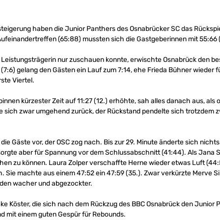
ssteigerung haben die Junior Panthers des Osnabrücker SC das Rückspi
feinandertreffen (65:88) mussten sich die Gastgeberinnen mit 55:66
Leistungsträgerin nur zuschauen konnte, erwischte Osnabrück den besse
7:6) gelang den Gästen ein Lauf zum 7:14, ehe Frieda Bühner wieder fü
ste Viertel.
binnen kürzester Zeit auf 11:27 (12.) erhöhte, sah alles danach aus, als 
 sich zwar umgehend zurück, der Rückstand pendelte sich trotzdem zw
e Gäste vor, der OSC zog nach. Bis zur 29. Minute änderte sich nicht
sorgte aber für Spannung vor dem Schlussabschnitt (41:44). Als Jana 
ehen zu können. Laura Zolper verschaffte Herne wieder etwas Luft (44:
h. Sie machte aus einem 47:52 ein 47:59 (35.). Zwar verkürzte Merve Sil
unden wacher und abgezockter.
eke Köster, die sich nach dem Rückzug des BBC Osnabrück den Junior 
nd mit einem guten Gespür für Rebounds.