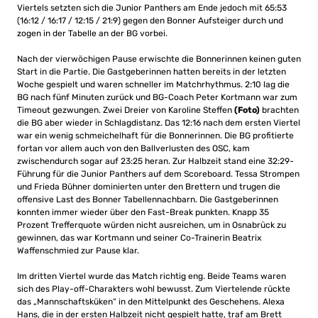
Viertels setzten sich die Junior Panthers am Ende jedoch mit 65:53
(16:12 / 16:17 / 12:15 / 21:9) gegen den Bonner Aufsteiger durch und
zogen in der Tabelle an der BG vorbei.
Nach der vierwöchigen Pause erwischte die Bonnerinnen keinen guten
Start in die Partie. Die Gastgeberinnen hatten bereits in der letzten
Woche gespielt und waren schneller im Matchrhythmus. 2:10 lag die
BG nach fünf Minuten zurück und BG-Coach Peter Kortmann war zum
Timeout gezwungen. Zwei Dreier von Karoline Steffen
(Foto)
brachten
die BG aber wieder in Schlagdistanz. Das 12:16 nach dem ersten Viertel
war ein wenig schmeichelhaft für die Bonnerinnen. Die BG profitierte
fortan vor allem auch von den Ballverlusten des OSC, kam
zwischendurch sogar auf 23:25 heran. Zur Halbzeit stand eine 32:29-
Führung für die Junior Panthers auf dem Scoreboard. Tessa Strompen
und Frieda Bühner dominierten unter den Brettern und trugen die
offensive Last des Bonner Tabellennachbarn. Die Gastgeberinnen
konnten immer wieder über den Fast-Break punkten. Knapp 35
Prozent Trefferquote würden nicht ausreichen, um in Osnabrück zu
gewinnen, das war Kortmann und seiner Co-Trainerin Beatrix
Waffenschmied zur Pause klar.
Im dritten Viertel wurde das Match richtig eng. Beide Teams waren
sich des Play-off-Charakters wohl bewusst. Zum Viertelende rückte
das „Mannschaftsküken“ in den Mittelpunkt des Geschehens. Alexa
Hans, die in der ersten Halbzeit nicht gespielt hatte, traf am Brett