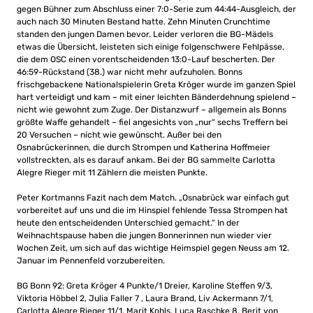
gegen Bühner zum Abschluss einer 7:0-Serie zum 44:44-Ausgleich, der
auch nach 30 Minuten Bestand hatte. Zehn Minuten Crunchtime
standen den jungen Damen bevor. Leider verloren die BG-Mädels
etwas die Übersicht, leisteten sich einige folgenschwere Fehlpässe,
die dem OSC einen vorentscheidenden 13:0-Lauf bescherten. Der
46:59-Rückstand (38.) war nicht mehr aufzuholen. Bonns
frischgebackene Nationalspielerin Greta Kröger wurde im ganzen Spiel
hart verteidigt und kam – mit einer leichten Bänderdehnung spielend –
nicht wie gewohnt zum Zuge. Der Distanzwurf – allgemein als Bonns
größte Waffe gehandelt – fiel angesichts von „nur“ sechs Treffern bei
20 Versuchen – nicht wie gewünscht. Außer bei den
Osnabrückerinnen, die durch Strompen und Katherina Hoffmeier
vollstreckten, als es darauf ankam. Bei der BG sammelte Carlotta
Alegre Rieger mit 11 Zählern die meisten Punkte.
Peter Kortmanns Fazit nach dem Match. „Osnabrück war einfach gut
vorbereitet auf uns und die im Hinspiel fehlende Tessa Strompen hat
heute den entscheidenden Unterschied gemacht.“ In der
Weihnachtspause haben die jungen Bonnerinnen nun wieder vier
Wochen Zeit, um sich auf das wichtige Heimspiel gegen Neuss am 12.
Januar im Pennenfeld vorzubereiten.
BG Bonn 92: Greta Kröger 4 Punkte/1 Dreier, Karoline Steffen 9/3,
Viktoria Höbbel 2, Julia Faller 7 , Laura Brand, Liv Ackermann 7/1,
Carlotta Alegre Rieger 11/1, Marit Kohls, Luca Raschke 8, Berit von