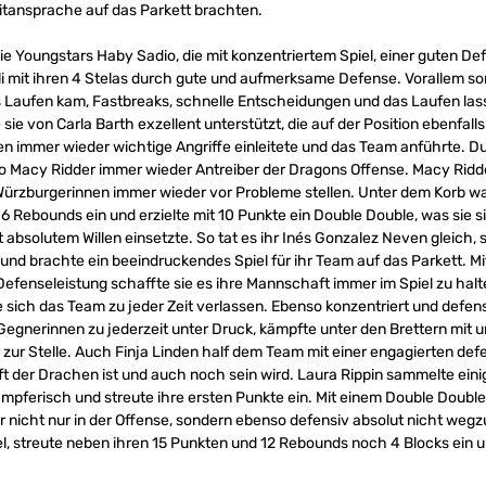
itansprache auf das Parkett brachten.
ie Youngstars Haby Sadio, die mit konzentriertem Spiel, einer guten D
i mit ihren 4 Stelas durch gute und aufmerksame Defense. Vorallem sor
s Laufen kam, Fastbreaks, schnelle Entscheidungen und das Laufen lass
e sie von Carla Barth exzellent unterstützt, die auf der Position ebenfall
nen immer wieder wichtige Angriffe einleitete und das Team anführte. D
 Macy Ridder immer wieder Antreiber der Dragons Offense. Macy Ridd
Würzburgerinnen immer wieder vor Probleme stellen. Unter dem Korb w
 Rebounds ein und erzielte mit 10 Punkte ein Double Double, was sie si
it absolutem Willen einsetzte. So tat es ihr Inés Gonzalez Neven gleich, s
und brachte ein beeindruckendes Spiel für ihr Team auf das Parkett. M
Defenseleistung schaffte sie es ihre Mannschaft immer im Spiel zu hal
 sich das Team zu jeder Zeit verlassen. Ebenso konzentriert und defens
 Gegnerinnen zu jederzeit unter Druck, kämpfte unter den Brettern mit 
zur Stelle. Auch Finja Linden half dem Team mit einer engagierten defen
aft der Drachen ist und auch noch sein wird. Laura Rippin sammelte ei
kämpferisch und streute ihre ersten Punkte ein. Mit einem Double Doubl
r nicht nur in der Offense, sondern ebenso defensiv absolut nicht weg
 streute neben ihren 15 Punkten und 12 Rebounds noch 4 Blocks ein un