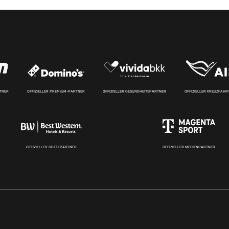
RTNER
OFFIZIELLER PREMIUM-PARTNER
OFFIZIELLER GESUNDHEITSPARTNER
OFFIZIELLER KREUZFAH
OFFIZIELLER HOTELPARTNER
OFFIZIELLER MEDIENPARTNER