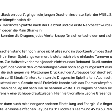
 „Back on court“, gingen die jungen Drachen ins erste Spiel der WNBL 
rt kämpften sich die
. Der Knoten platzte nach der Halbzeit und die erste Nervösität wurde
h gegen die Main Sharks in
konnten die Dragons jedes Viertel knapp für sich entscheiden und sic
e Drachen stand lief noch lange nicht alles rund im Sportzentrum des Ga
t in ihrem Spiel angekommen, leisteten sich viele einfache Turnover
. Zur Halbzeit verlor man jedoch nicht nur das Rebound-Duell, sonder
 gefunden der in den Vorbereitungsspielen noch so gut umgesetzt wu
, die sich gegen viel Würzburger Druck auf der Aufbauposition durchse
ie zu 13 Steals führten, konnten die Dragons im Spiel halten. Auch scha
zu attackieren. Gerade mal 2 Freiwürfe konnte sich das Team erkämpfen 
 man den Sieg mit nach Hause nehmen wollte. Dir Dragons nahmen sich
nsiv eine Schippe draufzulegen. Hier hielt vor allem Leonie Greser da
n dann auch mit einer ganz anderen Einstellung und Energie. Sie finge
d ließen keine einfachen Layups zu. 11 Blocks als Team und 49 zu 38 