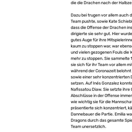
die die Drachen nach der Halbze
Dazu bei trugen vor allem auch d
Team pushte, sowie Kate Schiebl
dass die Offense der Drachen in
dirigierte sie sehr gut. Hier wurd
gutes Auge für ihre Mitspielerin
kaum zu stoppen war, war ebenso
und vielen gezogenen Fouls die 
mehr zu stoppen. Sie sammelte 16
sie sich für ihr Team vor allem m
während der Coronazeit belohnt 
sowie einer sehr konzentrierten 
setzen. Auf Inés Gonzalez konnte
Nafissatou Diaw. Sie setzte ihre
Abschlüsse in der Offense immer 
wie wichtig sie für die Mannsch
präsentierte sich konzentriert, 
Dannebauer die Partie. Emilia wa
Dragons durch das gesamte Spiel,
Team unersetzlich.