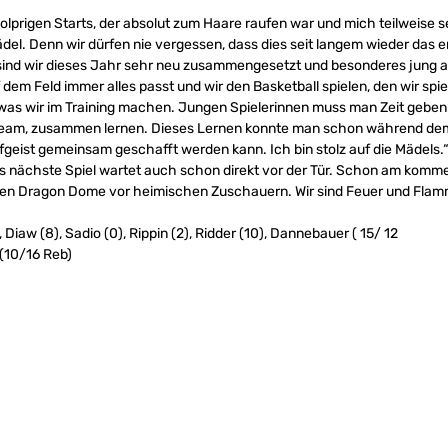
 holprigen Starts, der absolut zum Haare raufen war und mich teilweise s
ädel. Denn wir dürfen nie vergessen, dass dies seit langem wieder das 
sind wir dieses Jahr sehr neu zusammengesetzt und besonderes jung au
f dem Feld immer alles passt und wir den Basketball spielen, den wir spie
as wir im Training machen. Jungen Spielerinnen muss man Zeit geben 
 Team, zusammen lernen. Dieses Lernen konnte man schon während de
fgeist gemeinsam geschafft werden kann. Ich bin stolz auf die Mädels.
 nächste Spiel wartet auch schon direkt vor der Tür. Schon am komm
chen Dragon Dome vor heimischen Zuschauern. Wir sind Feuer und Flam
, Diaw (8), Sadio (0), Rippin (2), Ridder (10), Dannebauer ( 15/ 12
 (10/16 Reb)