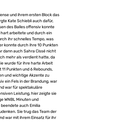
efense und ihrem ersten Block das
gte Kate Schiebli auch dafür,
en des Balles offensiv konnte
s hart arbeitete und durch ein
urch ihr schnelles Tempo, was
er konnte durch ihre 10 Punkten
ar dann auch Sahra Cissé nicht
ch mehr als verdient hatte, da
ie wurde für ihre harte Arbeit
it 11 Punkten und 6 Rebounds,
ten und wichtige Akzente zu
iv ein Fels in der Brandung, war
und war für spektakuläre
siven Leistung, hier zeigte sie
nige WNBL Minuten und
e beendete auch Emilia
zudenken. Sie trug das Team der
d war mit ihrem Einsatz für ihr