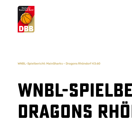
Suchvorschläge
Lorem Ipsum
Dolor Sit
Amet Valputo
WNBL-Spielbericht: MainSharks – Dragons Rhöndorf 43:60
WNBL-Spielbe
Dragons Rhö