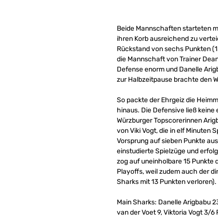
Beide Mannschaften starteten mit
ihren Korb ausreichend zu verte
Rückstand von sechs Punkten (13
die Mannschaft von Trainer Dean
Defense enorm und Danelle Arig
zur Halbzeitpause brachte den W
So packte der Ehrgeiz die Heimma
hinaus. Die Defensive ließ keine
Würzburger Topscorerinnen Arigb
von Viki Vogt, die in elf Minuten
Vorsprung auf sieben Punkte aus
einstudierte Spielzüge und erfo
zog auf uneinholbare 15 Punkte 
Playoffs, weil zudem auch der d
Sharks mit 13 Punkten verloren).
Main Sharks: Danelle Arigbabu 23
van der Voet 9, Viktoria Vogt 3/