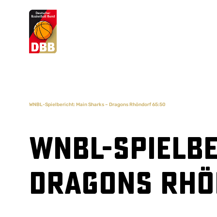
Suchvorschläge
Lorem Ipsum
Dolor Sit
Amet Valputo
WNBL-Spielbericht: Main Sharks – Dragons Rhöndorf 65:50
WNBL-Spielbe
Dragons Rhö