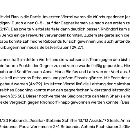
 viel Elan in die Partie. Im ersten Viertel waren die Würzburgerinnen 
idigen. Durch einen 0-8-Lauf der Gegner kamen sie nach den ersten ze
:19). Das zweite Viertel startete dann deutlich besser. Rhöndorf kam 
 Jenko einige Freiwürfe verwandeln konnten. Zudem steigerte sich die 
babu konnte zahlreiche Rebounds für sich gewinnen und auch unter de
ürburgerinnen neues Selbstvertrauen (29:27).
nnschaft im dritten Viertel und sie wuchsen als Team gegen den bishe
 einfachen Punkte der Gegner zu und vorne wurde fleißig gepunktet. Hi
abu und Schiffer auch Anna-Maria Bleifus und Lara van der Voet aus. S
 Spielzeit mit sechs Rebounds und großem Einsatz glänzte. Mit Ende des d
gebaut werden (46:39). Im letzten Viertel ließ die Leistung der Mains
lgreiches Coaching konnte man den gegnerischen Widerstand letztendli
davon (65:50). Dieser hochverdiente Sieg brachte den Main Sharks eine
irekte Vergleich gegen Rhöndorf knapp gewonnen werden konnte. (Das H
/20 Rebounds, Jessika-Stefanie Schiffer 13/13 Assists/7 Steals, Anna-
6 Rebounds, Paula Wenemoser 2/4 Rebounds, Antonia Fuchsbauer 2, Olivi