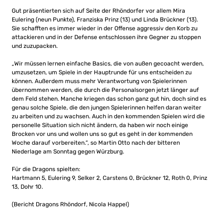
Gut präsentierten sich auf Seite der Rhöndorfer vor allem Mira
Eulering (neun Punkte), Franziska Prinz (13) und Linda Brückner (13).
Sie schafften es immer wieder in der Offense aggressiv den Korb zu
attackieren und in der Defense entschlossen ihre Gegner zu stoppen
und zuzupacken.
„Wir müssen lernen einfache Basics, die von außen gecoacht werden,
umzusetzen, um Spiele in der Hauptrunde für uns entscheiden zu
können. Außerdem muss mehr Verantwortung von Spielerinnen
übernommen werden, die durch die Personalsorgen jetzt länger auf
dem Feld stehen. Manche kriegen das schon ganz gut hin, doch sind es
genau solche Spiele, die den jungen Spielerinnen helfen daran weiter
zu arbeiten und zu wachsen. Auch in den kommenden Spielen wird die
personelle Situation sich nicht ändern, da haben wir noch einige
Brocken vor uns und wollen uns so gut es geht in der kommenden
Woche darauf vorbereiten.“, so Martin Otto nach der bitteren
Niederlage am Sonntag gegen Würzburg.
Für die Dragons spielten:
Hartmann 5, Eulering 9, Selker 2, Carstens 0, Brückner 12, Roth 0, Prinz
13, Dohr 10.
(Bericht Dragons Rhöndorf, Nicola Happel)