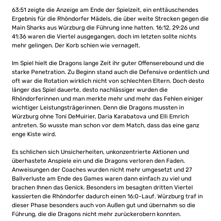
63:51 zeigte die Anzeige am Ende der Spielzeit, ein enttäuschendes
Ergebnis für die Rhöndorfer Mädels, die über weite Strecken gegen die
Main Sharks aus Würzburg die Führung inne hatten. 16:12, 29:26 und
41:36 waren die Viertel ausgegangen, doch im letzten sollte nichts
mehr gelingen. Der Korb schien wie vernagelt.
Im Spiel hielt die Dragons lange Zeit ihr guter Offenserebound und die
starke Penetration. Zu Beginn stand auch die Defensive ordentlich und
oft war die Rotation wirklich nicht von schlechten Eltern. Doch desto
länger das Spiel dauerte, desto nachlässiger wurden die
Rhöndorferinnen und man merkte mehr und mehr das Fehlen einiger
wichtiger Leistungsträgerinnen. Denn die Dragons mussten in
Würzburg ohne Toni DeMuirier, Daria Karabatova und Elli Emrich
antreten. So wusste man schon vor dem Match, dass das eine ganz
enge Kiste wird.
Es schlichen sich Unsicherheiten, unkonzentrierte Aktionen und
überhastete Anspiele ein und die Dragons verloren den Faden.
Anweisungen der Coaches wurden nicht mehr umgesetzt und 27
Ballverluste am Ende des Games waren dann einfach zu viel und
brachen Ihnen das Genick. Besonders im besagten dritten Viertel
kassierten die Rhöndorfer dadurch einen 16:0-Lauf. Würzburg traf in
dieser Phase besonders auch von Außen gut und übernahm so die
Führung, die die Dragons nicht mehr zurückerobern konnten.