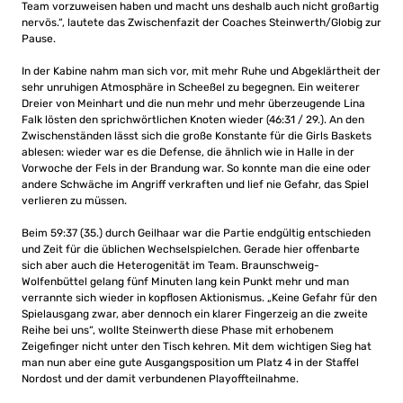
Team vorzuweisen haben und macht uns deshalb auch nicht großartig
nervös.“, lautete das Zwischenfazit der Coaches Steinwerth/Globig zur
Pause.
In der Kabine nahm man sich vor, mit mehr Ruhe und Abgeklärtheit der
sehr unruhigen Atmosphäre in Scheeßel zu begegnen. Ein weiterer
Dreier von Meinhart und die nun mehr und mehr überzeugende Lina
Falk lösten den sprichwörtlichen Knoten wieder (46:31 / 29.). An den
Zwischenständen lässt sich die große Konstante für die Girls Baskets
ablesen: wieder war es die Defense, die ähnlich wie in Halle in der
Vorwoche der Fels in der Brandung war. So konnte man die eine oder
andere Schwäche im Angriff verkraften und lief nie Gefahr, das Spiel
verlieren zu müssen.
Beim 59:37 (35.) durch Geilhaar war die Partie endgültig entschieden
und Zeit für die üblichen Wechselspielchen. Gerade hier offenbarte
sich aber auch die Heterogenität im Team. Braunschweig-
Wolfenbüttel gelang fünf Minuten lang kein Punkt mehr und man
verrannte sich wieder in kopflosen Aktionismus. „Keine Gefahr für den
Spielausgang zwar, aber dennoch ein klarer Fingerzeig an die zweite
Reihe bei uns“, wollte Steinwerth diese Phase mit erhobenem
Zeigefinger nicht unter den Tisch kehren. Mit dem wichtigen Sieg hat
man nun aber eine gute Ausgangsposition um Platz 4 in der Staffel
Nordost und der damit verbundenen Playoffteilnahme.