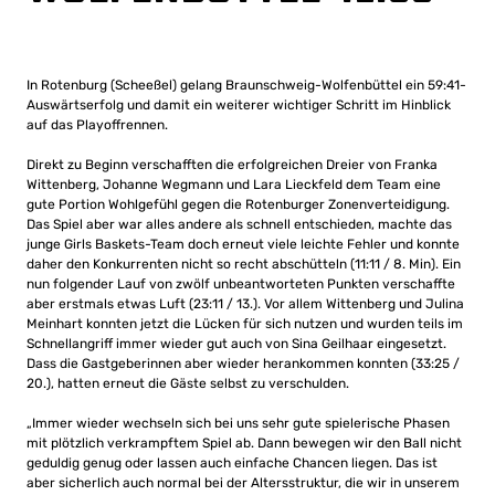
In Rotenburg (Scheeßel) gelang Braunschweig-Wolfenbüttel ein 59:41-
Auswärtserfolg und damit ein weiterer wichtiger Schritt im Hinblick
auf das Playoffrennen.
Direkt zu Beginn verschafften die erfolgreichen Dreier von Franka
Wittenberg, Johanne Wegmann und Lara Lieckfeld dem Team eine
gute Portion Wohlgefühl gegen die Rotenburger Zonenverteidigung.
Das Spiel aber war alles andere als schnell entschieden, machte das
junge Girls Baskets-Team doch erneut viele leichte Fehler und konnte
daher den Konkurrenten nicht so recht abschütteln (11:11 / 8. Min). Ein
nun folgender Lauf von zwölf unbeantworteten Punkten verschaffte
aber erstmals etwas Luft (23:11 / 13.). Vor allem Wittenberg und Julina
Meinhart konnten jetzt die Lücken für sich nutzen und wurden teils im
Schnellangriff immer wieder gut auch von Sina Geilhaar eingesetzt.
Dass die Gastgeberinnen aber wieder herankommen konnten (33:25 /
20.), hatten erneut die Gäste selbst zu verschulden.
„Immer wieder wechseln sich bei uns sehr gute spielerische Phasen
mit plötzlich verkrampftem Spiel ab. Dann bewegen wir den Ball nicht
geduldig genug oder lassen auch einfache Chancen liegen. Das ist
aber sicherlich auch normal bei der Altersstruktur, die wir in unserem