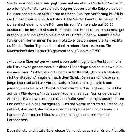
Viertel war noch sehr ausgeglichen und endete mit 15:16 für Neuss. Im
zweiten Viertel stellten sich die Gegner besser auf die Spielweise der
Neusserinnen ein, sodass Herne mit zehn Punkten Vorsprung (41:31) in
die Halbzeitpause ging. Auch das dritte Viertel konnte Herne klar für
sich entscheiden und die Führung bis zum Viertelende auf 56:35
ausbauen. Im letzten Abschnitt konnten die Neusserinnen nochmal gut
aufschließen und kamen bis auf neun Punkte in der 37. Minute an die
führenden Hernerinnen heran. Trotz zwei gewonnener Viertel reichte
es für die Junior Tigers leider nicht zu einer Überraschung. Die
Mannschaft des Herner TC gewann schließlich mit 71:58.
„Mit einem Sieg hätten wir sechs von acht möglichen Punkten mit in
die Playdowns genommen. Mit dieser Niederlage sind es nur zwei bis
maximal vier Punkte“, erklärt Coach Rufin Kenfall. „Ich bin trotzdem
nicht enttäuscht“, sagte er nach dem Spiel. „Denn als ich diese sehr
junge Mannschaft kurz vor der Saison übernahm, glaubte kaum
jemand, dass sie so oft Paroli bieten würden. Nun liegt der Fokus klar
auf den Playdowns.“ In den zwei Wochen nach der Vorrunde bis zum
Start der Playdowns möchte Coach Rufin Kenfall einiges ausprobieren
und definitiv einiges korrigieren. „Uns hat vorne wirklich die Erfahrung
gefehlt, das heißt, die Defense rechtzeitig zu lesen und passend zu
handeln. Aber meine Mädels sind noch jung und daher noch im
Lernprozess.“
Das nächste und letzte Spiel dieser Vorrunde gegen die für die Playoffs